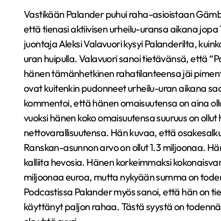
Vastikään Palander puhui raha-asioistaan Gämble
että tienasi aktiivisen urheilu-uransa aikana jo
juontaja Aleksi Valavuori kysyi Palanderilta, kuin
uran huipulla. Valavuori sanoi tietävänsä, että “P
hänen tämänhetkinen rahatilanteensa jäi piment
ovat kuitenkin pudonneet urheilu-uran aikana s
kommentoi, että hänen omaisuutensa on aina ollut 
vuoksi hänen koko omaisuutensa suuruus on ollu
nettovarallisuutensa. Hän kuvaa, että osakesalku
Ranskan-asunnon arvo on ollut 1.3 miljoonaa. Häne
kalliita hevosia. Hänen korkeimmaksi kokonaisvaral
miljoonaa euroa, mutta nykyään summa on toden
Podcastissa Palander myös sanoi, että hän on ti
käyttänyt paljon rahaa. Tästä syystä on todenn