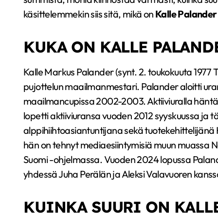
käsittelemmekin siis sitä, mikä on
Kalle Palande
KUKA ON KALLE PALAND
Kalle Markus Palander (synt. 2. toukokuuta 1977 T
pujottelun maailmanmestari. Palander aloitti uran
maailmancupissa 2002-2003. Aktiiviuralla häntä
lopetti aktiiviuransa vuoden 2012 syyskuussa ja
alppihiihtoasiantuntijana sekä tuotekehittelijänä 
hän on tehnyt mediaesiintymisiä muun muassa Nap
Suomi -ohjelmassa. Vuoden 2024 lopussa Paland
yhdessä Juha Perälän ja Aleksi Valavuoren kanssa
KUINKA SUURI ON KALL