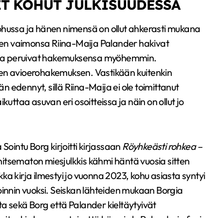
ET KOHUT JULKISUUDESSA
ohussa ja hänen nimensä on ollut ahkerasti mukana
änen vaimonsa Riina-Maija Palander hakivat
tta peruivat hakemuksensa myöhemmin.
den avioerohakemuksen. Vastikään kuitenkin
än edennyt, sillä Riina-Maija ei ole toimittanut
aikuttaa asuvan eri osoitteissa ja näin on ollut jo
Sointu Borg kirjoitti kirjassaan
Röyhkeästi rohkea –
nitsematon miesjulkkis kähmi häntä vuosia sitten
ikka kirja ilmestyi jo vuonna 2023, kohu asiasta syntyi
oinnin vuoksi. Seiskan lähteiden mukaan Borgia
tta sekä Borg että Palander kieltäytyivät