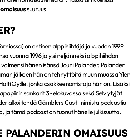
r omaisuus
suuruus.
ER?
orniossa) on entinen alppihiihtäjä ja vuoden 1999
sa vuonna 1996 ja ylsi neljänneksi alppihiihdon
 valmensi hänen isänsä Jouni Palander. Palander
 tämän jälkeen hän on tehnyt töitä muun muassa Ylen
Halti Oy:lle, jonka osakkeenomistaja hän on. Lisäksi
apiirin sankarit 3 -elokuvassa sekä Selviytyjät
er alkoi tehdä Gämblers Cast -nimistä podcastia
, ja tämä podcast on tuonut hänelle julkisuutta.
E PALANDERIN OMAISUUS