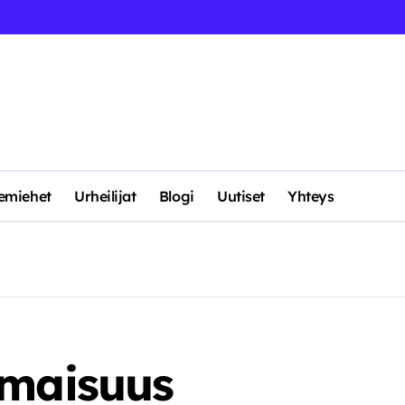
kemiehet
Urheilijat
Blogi
Uutiset
Yhteys
omaisuus