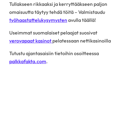
Tullakseen rikkaaksi ja kerryttääkseen paljon
omaisuutta täytyy tehdä töitä – Valmistaudu
työhaastattelukysymysten
avulla täällä!
Useimmat suomalaiset pelaajat suosivat
verovapaat kasinot
pelatessaan nettikasinoilla
Tutustu ajantasaisiin tietoihin osoitteessa
palkkafakta.com
.