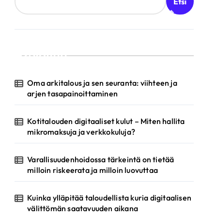
Etsi
Valittu
Oma arkitalous ja sen seuranta: viihteen ja
arjen tasapainoittaminen
Kotitalouden digitaaliset kulut – Miten hallita
mikromaksuja ja verkkokuluja?
Varallisuudenhoidossa tärkeintä on tietää
milloin riskeerata ja milloin luovuttaa
Kuinka ylläpitää taloudellista kuria digitaalisen
välittömän saatavuuden aikana