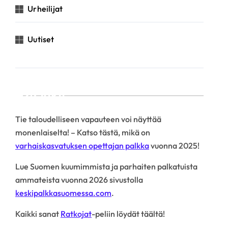
Urheilijat
Uutiset
Linkit
Tie taloudelliseen vapauteen voi näyttää
monenlaiselta! – Katso tästä, mikä on
varhaiskasvatuksen opettajan palkka
vuonna 2025!
Lue Suomen kuumimmista ja parhaiten palkatuista
ammateista vuonna 2026 sivustolla
keskipalkkasuomessa.com
.
Kaikki sanat
Ratkojat
-peliin löydät täältä!