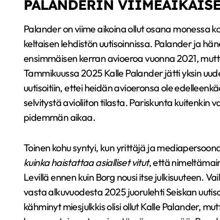
PALANDERIN VIIMEAIKAIS
Palander on viime aikoina ollut osana monessa k
keltaisen lehdistön uutisoinnissa. Palander ja h
ensimmäisen kerran avioeroa vuonna 2021, mu
Tammikuussa 2025 Kalle Palander jätti yksin uu
uutisoitiin, ettei heidän avioeronsa ole edelleenkä
selvitystä avioliiton tilasta. Pariskunta kuitenkin v
pidemmän aikaa.
Toinen kohu syntyi, kun yrittäjä ja mediapersoona 
kuinka haistattaa asialliset vitut
, että nimeltämai
Levillä ennen kuin Borg nousi itse julkisuuteen. Va
vasta alkuvuodesta 2025 juorulehti Seiskan uutis
kähminyt miesjulkkis olisi ollut Kalle Palander, mu