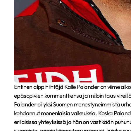
Entinen alppihiihtäjä Kalle Palander on viime aikoina ollut runsaasti esillä julkisuudessa, milloin
epäsopivien kommenttiensa ja milloin taas vireil
Palander oli yksi Suomen menestyneimmistä urhei
kohdannut monenlaisia vaikeuksia. Koska Palanderi
erilaisissa yhteyksissä ja hän on vastikään puhun
summista, monia kiinnostaa varmasti, kuinka suu