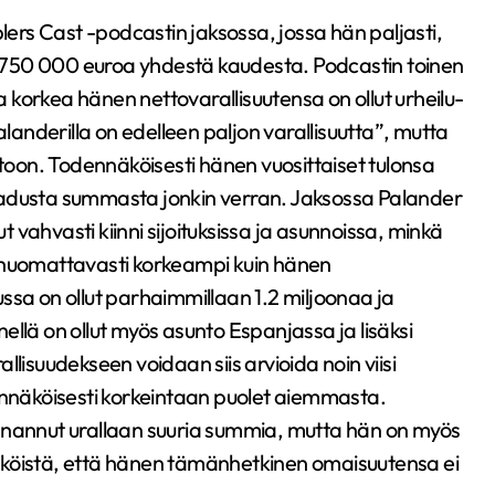
rs Cast -podcastin jaksossa, jossa hän paljasti,
pa 750 000 euroa yhdestä kaudesta. Podcastin toinen
ka korkea hänen nettovarallisuutensa on ollut urheilu-
alanderilla on edelleen paljon varallisuutta”, mutta
oon. Todennäköisesti hänen vuosittaiset tulonsa
aadusta summasta jonkin verran. Jaksossa Palander
vahvasti kiinni sijoituksissa ja asunnoissa, minkä
t huomattavasti korkeampi kuin hänen
ssa on ollut parhaimmillaan 1.2 miljoonaa ja
llä on ollut myös asunto Espanjassa ja lisäksi
lisuudekseen voidaan siis arvioida noin viisi
näköisesti korkeintaan puolet aiemmasta.
enannut urallaan suuria summia, mutta hän on myös
äköistä, että hänen tämänhetkinen omaisuutensa ei