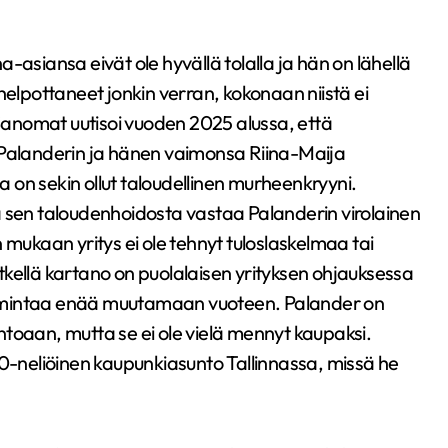
-asiansa eivät ole hyvällä tolalla ja hän on lähellä
helpottaneet jonkin verran, kokonaan niistä ei
-Sanomat uutisoi vuoden 2025 alussa, että
 Palanderin ja hänen vaimonsa Riina-Maija
on sekin ollut taloudellinen murheenkryyni.
a sen taloudenhoidosta vastaa Palanderin virolainen
 mukaan yritys ei ole tehnyt tuloslaskelmaa tai
kellä kartano on puolalaisen yrityksen ohjauksessa
stoimintaa enää muutamaan vuoteen. Palander on
toaan, mutta se ei ole vielä mennyt kaupaksi.
50-neliöinen kaupunkiasunto Tallinnassa, missä he