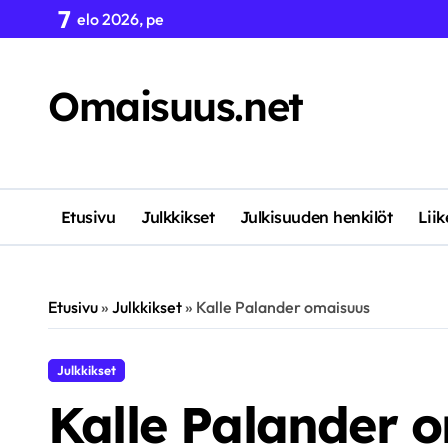
Skip
7
elo 2026, pe
to
content
Omaisuus.net
Etusivu
Julkkikset
Julkisuuden henkilöt
Lii
Etusivu
»
Julkkikset
»
Kalle Palander omaisuus
Julkkikset
Kalle Palander 