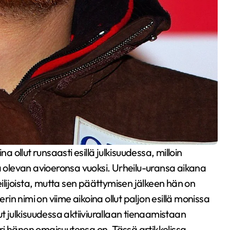
lä olevan avioeronsa vuoksi. Urheilu-uransa aikana
lijoista, mutta sen päättymisen jälkeen hän on
n nimi on viime aikoina ollut paljon esillä monissa
ut julkisuudessa aktiiviurallaan tienaamistaan
ri hänen omaisuutensa on. Tässä artikkelissa