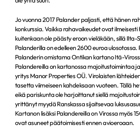
ole yhtä suuri.
Jo vuonna 2017 Palander paljasti, että hänen raha
konkurssia. Vaikka rahavaikeudet ovat ilmeisesti 
kuitenkaan ole päästy eroon vieläkään, sillä Ilta
Palanderilla on edelleen 2600 euroa ulosotossa.
Palanderin omistama Ontikan kartano Itä-Virossa 
Palandereilla on kartanossa majoitustoimintaa j
yritys Manor Properties OÜ. Virolaisten lähteiden
tasetta viimeiseen kahdeksaan vuoteen. Tällä het
eikä pariskunta ole harjoittanut siellä majoitu
yrittänyt myydä Ranskassa sijaitsevaa luksusasun
Kartanon lisäksi Palandereilla on Virossa myös 1
ovat asuneet päätoimisesti ennen avioeroaan.