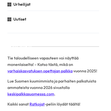
Urheilijat
Uutiset
Linkit
Tie taloudelliseen vapauteen voi näyttää
monenlaiselta! – Katso tästä, mikä on
varhaiskasvatuksen opettajan palkka
vuonna 2025!
Lue Suomen kuumimmista ja parhaiten palkatuista
ammateista vuonna 2026 sivustolla
keskipalkkasuomessa.com
.
Kaikki sanat
Ratkojat
-peliin löydät täältä!