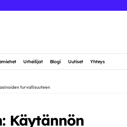
kemiehet
Urheilijat
Blogi
Uutiset
Yhteys
asinoiden turvallisuuteen
n: Käytännön