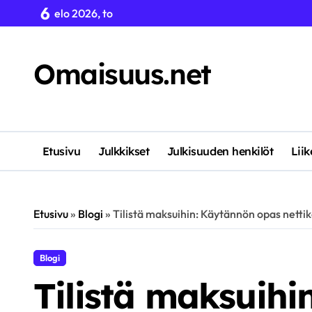
Skip
6
elo 2026, to
to
content
Omaisuus.net
Etusivu
Julkkikset
Julkisuuden henkilöt
Lii
Etusivu
»
Blogi
»
Tilistä maksuihin: Käytännön opas nettik
Blogi
Tilistä maksuihi