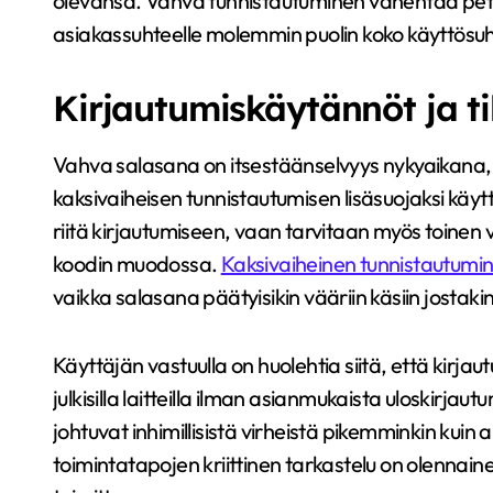
olevansa. Vahva tunnistautuminen vähentää petost
asiakassuhteelle molemmin puolin koko käyttösuh
Kirjautumiskäytännöt ja til
Vahva salasana on itsestäänselvyys nykyaikana, 
kaksivaiheisen tunnistautumisen lisäsuojaksi käyt
riitä kirjautumiseen, vaan tarvitaan myös toinen
koodin muodossa.
Kaksivaiheinen tunnistautumi
vaikka salasana päätyisikin vääriin käsiin jostak
Käyttäjän vastuulla on huolehtia siitä, että kirja
julkisilla laitteilla ilman asianmukaista uloskirja
johtuvat inhimillisistä virheistä pikemminkin kuin 
toimintatapojen kriittinen tarkastelu on olennai