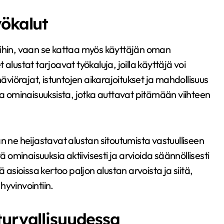
yökalut
isuihin, vaan se kattaa myös käyttäjän oman
alustat tarjoavat työkaluja, joilla käyttäjä voi
häviörajat, istuntojen aikarajoitukset ja mahdollisuus
ta ominaisuuksista, jotka auttavat pitämään viihteen
n ne heijastavat alustan sitoutumista vastuulliseen
minaisuuksia aktiivisesti ja arvioida säännöllisesti
sioissa kertoo paljon alustan arvoista ja siitä,
hyvinvointiin.
turvallisuudessa