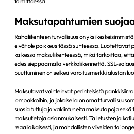
toimittaessa.
Maksutapahtumien suoja
Rahaliikenteen turvallisuus on yksi keskeisimmistä
eivät ole poikkeus tässä suhteessa. Luotettavat p
kaikessa maksuliikenteessä, mikä tarkoittaa, että u
edes sieppaamalla verkkoliikennettä. SSL-salaus
puuttuminen on selkeä varoitusmerkki alustan luo
Maksutavat vaihtelevat perinteisistä pankkisiirroist
lompakkoihin, ja jokaisella on omat turvallisuu
suosia tuttuja ja vakiintuneita maksutapoja sekä ta
maksutietoja asianmukaisesti. Talletusten ja kotiutu
reaaliaikaisesti, ja mahdollisten viiveiden tai ongel