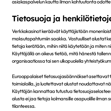
asiakaspalvelun kautta ilman kohtuutonta odotte
Tietosuoja ja henkilötietoj
Verkkokasinot keräävät käyttäjistään monenlaista
maksutapahtumiin saakka. Vastuulliset alustat ke
tietoja kerätään, mihin niitä käytetään ja miten niit
Käyttäjällä on oikeus tietää, mitä hänestä tallen
organisaatiossa tai sen ulkopuolella yhteistyö
Eurooppalaiset tietosuojasäännökset asettavat tiuk
toimialoilla, ja luotettavat alustat noudattavat nä
Käyttäjän kannattaa tutustua tietosuojaselostee
alusta ei jaa tietoja kolmansille osapuolille ilman
tilanteessa.