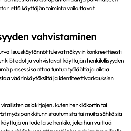
ustan että käyttäjän toiminta vaikuttavat
lisyyden vahvistaminen
vallisuuskäytännöt tulevat näkyviin konkreettisesti
enkilötiedot ja vahvistavat käyttäjän henkilöllisyyden
ämä prosessi saattaa tuntua työläältä ja aikaa
staa väärinkäytöksiltä ja identiteettivarkauksien
rallisten asiakirjojen, kuten henkilökortin tai
tävät myös pankkitunnistautumista tai muita sähköisiä
yttäjä on todella se henkilö, joka hän väittää