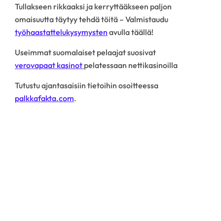
Tullakseen rikkaaksi ja kerryttääkseen paljon
omaisuutta täytyy tehdä töitä – Valmistaudu
työhaastattelukysymysten
avulla täällä!
Useimmat suomalaiset pelaajat suosivat
verovapaat kasinot
pelatessaan nettikasinoilla
Tutustu ajantasaisiin tietoihin osoitteessa
palkkafakta.com
.