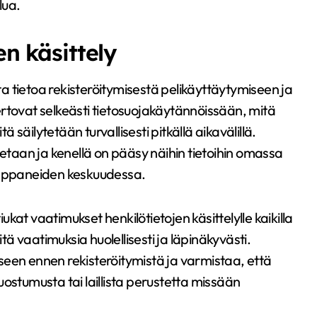
lua.
en käsittely
 tietoa rekisteröitymisestä pelikäyttäytymiseen ja
rtovat selkeästi tietosuojakäytännöissään, mitä
ä säilytetään turvallisesti pitkällä aikavälillä.
netaan ja kenellä on pääsy näihin tietoihin omassa
kumppaneiden keskuudessa.
at vaatimukset henkilötietojen käsittelylle kaikilla
itä vaatimuksia huolellisesti ja läpinäkyvästi.
seen ennen rekisteröitymistä ja varmistaa, että
 suostumusta tai laillista perustetta missään