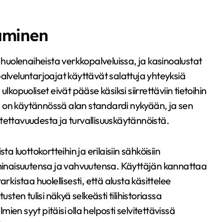
aminen
 huolenaiheista verkkopalveluissa, ja kasinoalustat
alveluntarjoajat käyttävät salattuja yhteyksiä
lkopuoliset eivät pääse käsiksi siirrettäviin tietoihin
 on käytännössä alan standardi nykyään, ja sen
tettavuudesta ja turvallisuuskäytännöistä.
a luottokortteihin ja erilaisiin sähköisiin
sominaisuutensa ja vahvuutensa. Käyttäjän kannattaa
rkistaa huolellisesti, että alusta käsittelee
sten tulisi näkyä selkeästi tilihistoriassa
mien syyt pitäisi olla helposti selvitettävissä