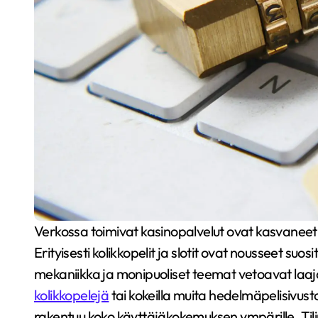
Verkossa toimivat kasinopalvelut ovat kasvaneet merkittäväksi osaksi digitaalista viihdetarjontaa.
Erityisesti kolikkopelit ja slotit ovat nousseet su
mekaniikka ja monipuoliset teemat vetoavat laaj
kolikkopelejä
tai kokeilla muita hedelmäpelisivus
rakentuu koko käyttäjäkokemuksen ympärille. Ti