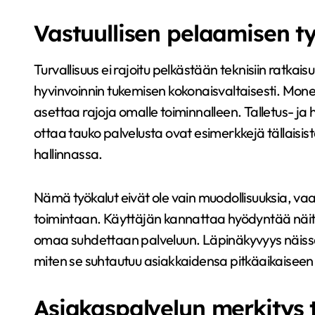
Vastuullisen pelaamisen t
Turvallisuus ei rajoitu pelkästään teknisiin ratka
hyvinvoinnin tukemisen kokonaisvaltaisesti. Monet 
asettaa rajoja omalle toiminnalleen. Talletus- ja 
ottaa tauko palvelusta ovat esimerkkejä tällaisis
hallinnassa.
Nämä työkalut eivät ole vain muodollisuuksia, vaa
toimintaan. Käyttäjän kannattaa hyödyntää näitä o
omaa suhdettaan palveluun. Läpinäkyvyys näissä a
miten se suhtautuu asiakkaidensa pitkäaikaiseen 
Asiakaspalvelun merkitys 