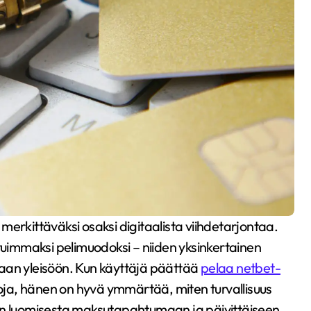
osituimmaksi pelimuodoksi – niiden yksinkertainen
aan yleisöön. Kun käyttäjä päättää
pelaa netbet-
toja, hänen on hyvä ymmärtää, miten turvallisuus
lin luomisesta maksutapahtumaan ja päivittäiseen