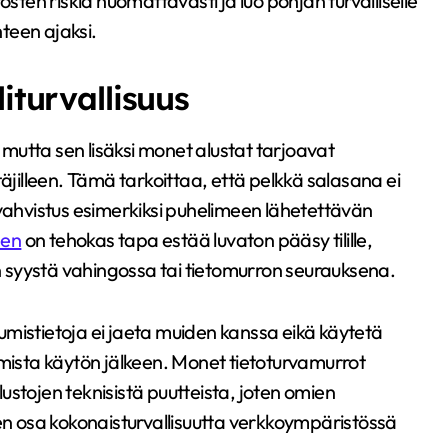
en riskiä huomattavasti ja luo pohjan turvalliselle
teen ajaksi.
iturvallisuus
mutta sen lisäksi monet alustat tarjoavat
täjilleen. Tämä tarkoittaa, että pelkkä salasana ei
 vahvistus esimerkiksi puhelimeen lähetettävän
nen
on tehokas tapa estää luvaton pääsy tilille,
in syystä vahingossa tai tietomurron seurauksena.
utumistietoja ei jaeta muiden kanssa eikä käytetä
utumista käytön jälkeen. Monet tietoturvamurrot
alustojen teknisistä puutteista, joten omien
nen osa kokonaisturvallisuutta verkkoympäristössä