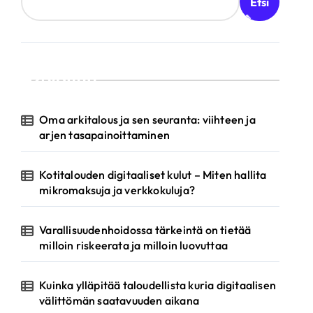
Etsi
Valittu
Oma arkitalous ja sen seuranta: viihteen ja
arjen tasapainoittaminen
Kotitalouden digitaaliset kulut – Miten hallita
mikromaksuja ja verkkokuluja?
Varallisuudenhoidossa tärkeintä on tietää
milloin riskeerata ja milloin luovuttaa
Kuinka ylläpitää taloudellista kuria digitaalisen
välittömän saatavuuden aikana