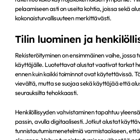
pelaamiseen asti on useita kohtia, joissa sekä al
kokonaisturvallisuuteen merkittävästi.
Tilin luominen ja henkilöl
Rekisteröityminen on ensimmäinen vaihe, jossa tur
käyttäjälle. Luotettavat alustat vaativat tarkat h
ennen kuin kaikki toiminnot ovat käytettävissä. T
vievältä, mutta se suojaa sekä käyttäjää että alu
seurauksilta tehokkaasti.
Henkilöllisyyden vahvistaminen tapahtuu yleensä vi
passin, avulla digitaalisesti. Jotkut alustat käyt
tunnistautumismenetelmiä varmistaakseen, että kä