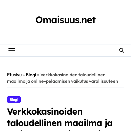
Skip
to
content
Omaisuus.net
Etusivu
»
Blogi
»
Verkkokasinoiden taloudellinen
maailma ja online-pelaamisen vaikutus varallisuuteen
Blogi
Verkkokasinoiden
taloudellinen maailma ja