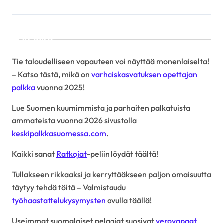
Linkit
Tie taloudelliseen vapauteen voi näyttää monenlaiselta!
– Katso tästä, mikä on
varhaiskasvatuksen opettajan
palkka
vuonna 2025!
Lue Suomen kuumimmista ja parhaiten palkatuista
ammateista vuonna 2026 sivustolla
keskipalkkasuomessa.com
.
Kaikki sanat
Ratkojat
-peliin löydät täältä!
Tullakseen rikkaaksi ja kerryttääkseen paljon omaisuutta
täytyy tehdä töitä – Valmistaudu
työhaastattelukysymysten
avulla täällä!
Useimmat suomalaiset pelaajat suosivat
verovapaat