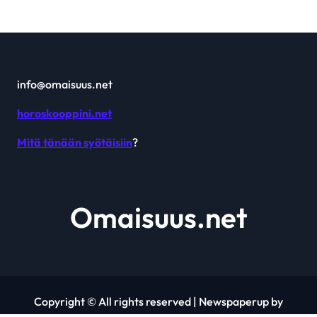
info@omaisuus.net
horoskooppini.net
Mitä tänään syötäisiin
?
Omaisuus.net
Copyright © All rights reserved
|
Newspaperup
by