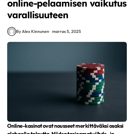
online-pelaamisen vaikutus
varallisuuteen
By Alex Kinnunen
marras 5, 2025
Online-kasinot ovat nousseet merkittäväksi osaksi
globaalia taloutta. Niiden tarjoamat viihde- ja