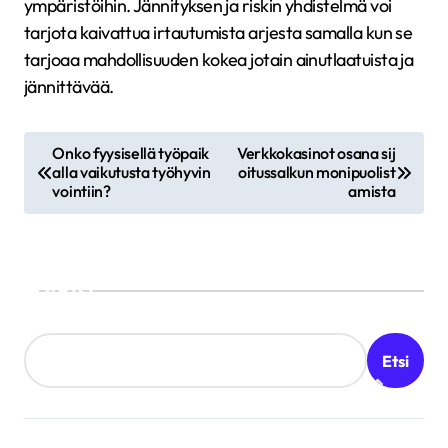
ympäristöihin. Jännityksen ja riskin yhdistelmä voi
tarjota kaivattua irtautumista arjesta samalla kun se
tarjoaa mahdollisuuden kokea jotain ainutlaatuista ja
jännittävää.
A
Onko fyysisellä työpaik
Verkkokasinot osana sij
alla vaikutusta työhyvin
oitussalkun monipuolist
r
vointiin?
amista
t
i
k
Etsi
k
e
Etsi
l
i
e