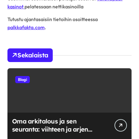
kasinot
pelatessaan nettikasinoilla
Tutustu ajantasaisiin tietoihin osoitteessa
palkkafakta.com
.
Sekalaista
Blogi
Oma arkitalous ja sen
seuranta: viihteen ja arjen
tasapainoittaminen