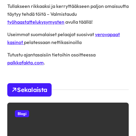
Tullakseen rikkaaksi ja kerryttääkseen paljon omaisuutta
täytyy tehdä töitä – Valmistaudu
työhaastattelukysymysten
avulla täällä!
Useimmat suomalaiset pelaajat suosivat
verovapaat
kasinot
pelatessaan nettikasinoilla
Tutustu ajantasaisiin tietoihin osoitteessa
palkkafakta.com
.
Sekalaista
Blogi