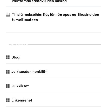
välittömän saatavuuden aikana
Tilistä maksuihin: Käytännön opas nettikasinoiden
turvallisuuteen
Luokat
Blogi
Julkisuuden henkilöt
Julkkikset
Liikemiehet