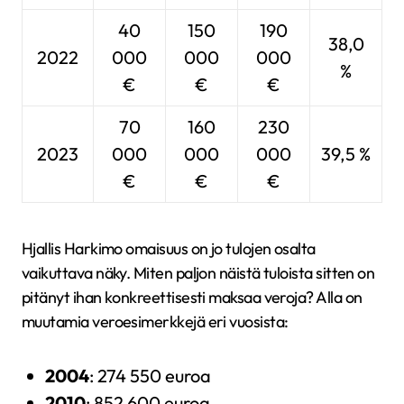
40
150
190
38,0
2022
000
000
000
%
€
€
€
70
160
230
2023
000
000
000
39,5 %
€
€
€
Hjallis Harkimo omaisuus on jo tulojen osalta
vaikuttava näky. Miten paljon näistä tuloista sitten on
pitänyt ihan konkreettisesti maksaa veroja? Alla on
muutamia veroesimerkkejä eri vuosista:
2004
: 274 550 euroa
2010
: 852 600 euroa