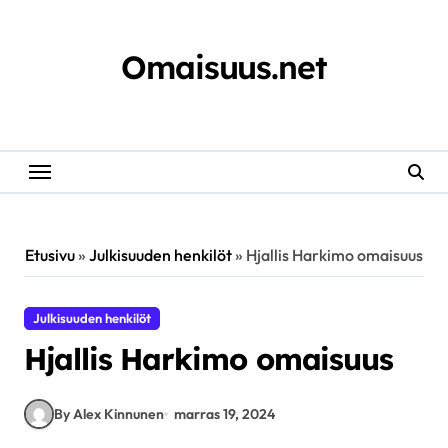
Skip
to
content
Omaisuus.net
Etusivu
»
Julkisuuden henkilöt
»
Hjallis Harkimo omaisuus
Julkisuuden henkilöt
Hjallis Harkimo omaisuus
By Alex Kinnunen
marras 19, 2024