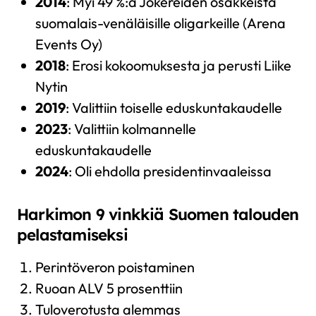
2014
: Myi 49 %:a Jokereiden osakkeista
suomalais-venäläisille oligarkeille (Arena
Events Oy)
2018
: Erosi kokoomuksesta ja perusti Liike
Nytin
2019
: Valittiin toiselle eduskuntakaudelle
2023
: Valittiin kolmannelle
eduskuntakaudelle
2024
: Oli ehdolla presidentinvaaleissa
Harkimon 9 vinkkiä Suomen talouden
pelastamiseksi
Perintöveron poistaminen
Ruoan ALV 5 prosenttiin
Tuloverotusta alemmas