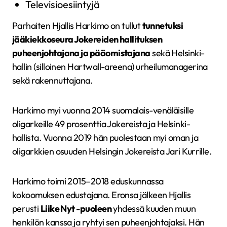
Televisioesiintyjä
Parhaiten Hjallis Harkimo on tullut
tunnetuksi
jääkiekkoseura Jokereiden hallituksen
puheenjohtajana ja pääomistajana
sekä Helsinki-
hallin (silloinen Hartwall-areena) urheilumanagerina
sekä rakennuttajana.
Harkimo myi vuonna 2014 suomalais-venäläisille
oligarkeille 49 prosenttia Jokereista ja Helsinki-
hallista. Vuonna 2019 hän puolestaan myi oman ja
oligarkkien osuuden Helsingin Jokereista Jari Kurrille.
Harkimo toimi 2015–2018 eduskunnassa
kokoomuksen edustajana. Eronsa jälkeen Hjallis
perusti
Liike Nyt -puoleen
yhdessä kuuden muun
henkilön kanssa ja ryhtyi sen puheenjohtajaksi. Hän