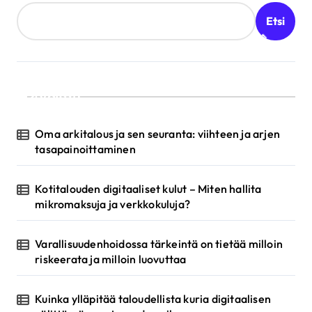
k
Etsi
e
l
i
Valittu
e
n
Oma arkitalous ja sen seuranta: viihteen ja arjen
s
tasapainoittaminen
e
Kotitalouden digitaaliset kulut – Miten hallita
l
mikromaksuja ja verkkokuluja?
a
u
Varallisuudenhoidossa tärkeintä on tietää milloin
riskeerata ja milloin luovuttaa
s
Kuinka ylläpitää taloudellista kuria digitaalisen