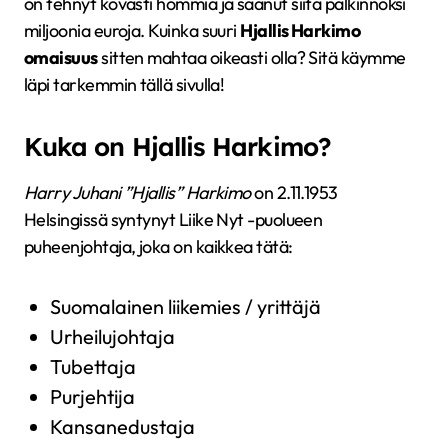
on tehnyt kovasti hommia ja saanut siitä palkinnoksi
miljoonia euroja. Kuinka suuri
Hjallis Harkimo
omaisuus
sitten mahtaa oikeasti olla? Sitä käymme
läpi tarkemmin tällä sivulla!
Kuka on Hjallis Harkimo?
Harry Juhani ”Hjallis” Harkimo
on 2.11.1953
Helsingissä syntynyt Liike Nyt -puolueen
puheenjohtaja, joka on kaikkea tätä:
Suomalainen liikemies / yrittäjä
Urheilujohtaja
Tubettaja
Purjehtija
Kansanedustaja