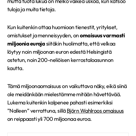
mutta tuota lukua on melko vaikea uskoa, kun katsoo
tuloja ja muita tietoja.
Kun kuitenkin ottaa huomioon tienestit, yritykset,
omistukset ja menneisyyden, on
omaisuus varmasti
miljoonia euroja
siitäkin huolimatta, että velkaa
löytyy noin miljoonan euron edestä Helsingistä
ostetun, noin 200-neliöisen kerrostaloasunnon
kautta.
Tämä miljoonaomaisuus on vaikuttava näky, eikä siinä
ole meidänkään mielestämme mitään hävettävää.
Lukema kuitenkin kalpenee pahasti esimerkiksi
”Nalleen” verrattuna, sillä
Björn Wahlroos omaisuus
on reippaasti yli 700 miljoonaa euroa.