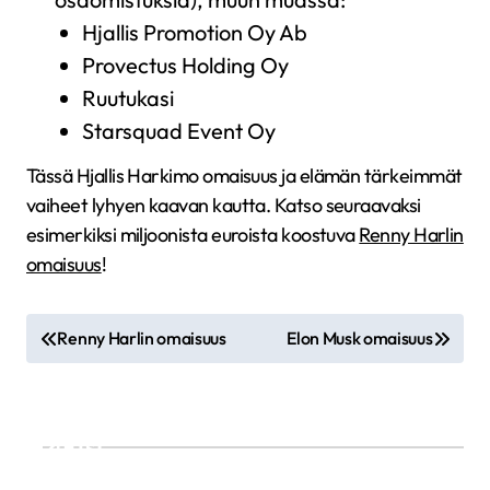
Hjallis Promotion Oy Ab
Provectus Holding Oy
Ruutukasi
Starsquad Event Oy
Tässä Hjallis Harkimo omaisuus ja elämän tärkeimmät
vaiheet lyhyen kaavan kautta. Katso seuraavaksi
esimerkiksi miljoonista euroista koostuva
Renny Harlin
omaisuus
!
A
Renny Harlin omaisuus
Elon Musk omaisuus
r
t
i
Etsi
k