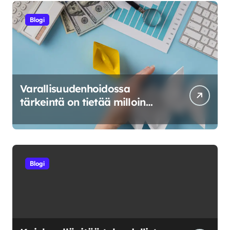
Blogi
Varallisuudenhoidossa
tärkeintä on tietää milloin
riskeerata ja milloin luovuttaa
Blogi