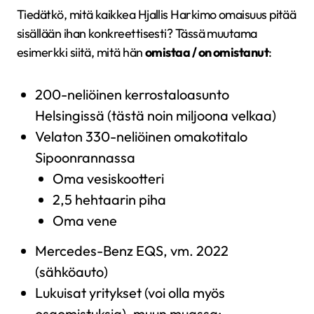
Tiedätkö, mitä kaikkea Hjallis Harkimo omaisuus pitää
sisällään ihan konkreettisesti? Tässä muutama
esimerkki siitä, mitä hän
omistaa / on omistanut
:
200-neliöinen kerrostaloasunto
Helsingissä (tästä noin miljoona velkaa)
Velaton 330-neliöinen omakotitalo
Sipoonrannassa
Oma vesiskootteri
2,5 hehtaarin piha
Oma vene
Mercedes-Benz EQS, vm. 2022
(sähköauto)
Lukuisat yritykset (voi olla myös
osaomistuksia), muun muassa: