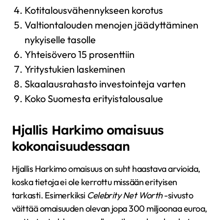
Kotitalousvähennykseen korotus
Valtiontalouden menojen jäädyttäminen
nykyiselle tasolle
Yhteisövero 15 prosenttiin
Yritystukien laskeminen
Skaalausrahasto investointeja varten
Koko Suomesta erityistalousalue
Hjallis Harkimo omaisuus
kokonaisuudessaan
Hjallis Harkimo omaisuus on suht haastava arvioida,
koska tietoja ei ole kerrottu missään erityisen
tarkasti. Esimerkiksi
Celebrity Net Worth
-sivusto
väittää omaisuuden olevan jopa 300 miljoonaa euroa,