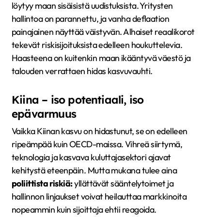
löytyy maan sisäisistä uudistuksista. Yritysten
hallintoa on parannettu, ja vanha deflaation
painajainen näyttää väistyvän. Alhaiset reaalikorot
tekevät riskisijoituksista edelleen houkuttelevia.
Haasteena on kuitenkin maan ikääntyvä väestö ja
talouden verrattaen hidas kasvuvauhti.
Kiina – iso potentiaali, iso
epävarmuus
Vaikka Kiinan kasvu on hidastunut, se on edelleen
ripeämpää kuin OECD-maissa. Vihreä siirtymä,
teknologia ja kasvava kuluttajasektori ajavat
kehitystä eteenpäin. Mutta mukana tulee aina
poliittista riskiä:
yllättävät sääntelytoimet ja
hallinnon linjaukset voivat heilauttaa markkinoita
nopeammin kuin sijoittaja ehtii reagoida.