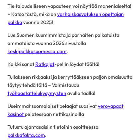
Tie taloudelliseen vapauteen voi näyttää monenlaiselta!
– Katso tästä, mikä on
varhaiskasvatuksen opettajan
palkka
vuonna 2025!
Lue Suomen kuumimmista ja parhaiten palkatuista
ammateista vuonna 2026 sivustolla
keskipalkkasuomessa.com
.
Kaikki sanat
Ratkojat
-peliin löydät täältä!
Tullakseen rikkaaksi ja kerryttääkseen paljon omaisuutta
täytyy tehdä töitä – Valmistaudu
työhaastattelukysymysten
avulla täällä!
Useimmat suomalaiset pelaajat suosivat
verovapaat
kasinot
pelatessaan nettikasinoilla
Tutustu ajantasaisiin tietoihin osoitteessa
palkkafakta.com
.