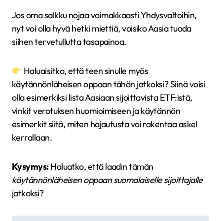
Jos oma salkku nojaa voimakkaasti Yhdysvaltoihin,
nyt voi olla hyvä hetki miettiä, voisiko Aasia tuoda
siihen tervetullutta tasapainoa.
Haluaisitko, että teen sinulle myös
käytännönläheisen oppaan tähän jatkoksi? Siinä voisi
olla esimerkiksi lista Aasiaan sijoittavista ETF:istä,
vinkit verotuksen huomioimiseen ja käytännön
esimerkit siitä, miten hajautusta voi rakentaa askel
kerrallaan.
Kysymys:
Haluatko, että laadin tämän
käytännönläheisen oppaan suomalaiselle sijoittajalle
jatkoksi?