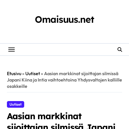
Skip
to
content
Omaisuus.net
Etusivu
»
Uutiset
»
Aasian markkinat sijoittajan silmissä
Japani Kiina ja Intia vaihtoehtoina Yhdysvaltojen kalliille
osakkeille
Uutiset
Aasian markkinat
sijoittajan silmissä Japani