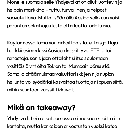
Monelle suomalaiselle Yhdysvallat on ollut luontevin ja
helpoin markkina – tuttu, turvallinen ja helposti
saavutettava. Mutta lisäämällä Aasiaa salkkuun voisi
parantaa sekä hajautusta että tuotto-odotuksia.
Käytännössä tämä voi tarkoittaa sitä, että sijoittaja
hankkii esimerkiksi Aasiaan keskittyviä ETF:iä tai
rahastoja, sen sijaan että lähtisi itse seulomaan
yksittäisiä yhtiöitä Tokion tai Mumbain pörssistä.
Samalla pitää muistaa valuuttariski: jenin ja rupian
heilunta voi syödä tai kasvattaa tuottoja riippuen siitä,
mihin suuntaan kurssit liikkuvat.
Mikä on takeaway?
Yhdysvallat ei ole katoamassa minnekään sijoittajien
kartalta, mutta korkeiden arvostusten vuoksi katse