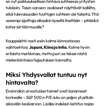
on nyt poikkeuksellisen hintava suhteessa yritysten
tuloksiin. Toisin sanoen: osakkeet näyttävät kalliilta,
eikä tulevaisuuden tuottojen suhteen ole takeita. Yhä
useampi sijoittaja alkaakin kysellä itseltään – pitäisikö
katse siirtää muualle?
Kauppalehti nosti esiin kolme kiinnostavaa
vaihtoehtoa:
Japani, Kiina ja Intia.
Kolme hyvin
erilaista markkinaa, mutta juuri se tekee niistä
mielenkiintoisia hajautuksen kannalta.
Miksi Yhdysvallat tuntuu nyt
hintavalta?
Ensinnäkin arvostuskertoimet ovat karanneet
korkealle – S&P 500:n P/E-luku on paljon yli pitkän
aikavälin keskiarvon. Lisäksi indeksin kehitys nojaa