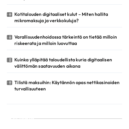
a
u
Kotitalouden digitaaliset kulut – Miten hallita
mikromaksuja ja verkkokuluja?
s
Varallisuudenhoidossa tärkeintä on tietää milloin
riskeerata ja milloin luovuttaa
Kuinka ylläpitää taloudellista kuria digitaalisen
välittömän saatavuuden aikana
Tilistä maksuihin: Käytännön opas nettikasinoiden
turvallisuuteen
Luokat