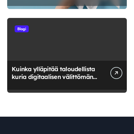
riskeerata ja milloin luovuttaa
Blogi
Kuinka ylläpitää taloudellista
kuria digitaalisen välittömän
saatavuuden aikana