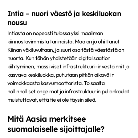
Intia – nuori väestö ja keskiluokan
nousu
Intiasta on nopeasti tulossa yksi maailman
kiinnostavimmista tarinoista. Maa on jo ohittanut
Kiinan väkiluvultaan, ja suuri osa tästä väestöstä on
nuorta. Kun tähän yhdistetään digitalisaation
kiihtyminen, massiiviset infrastruktuuri-investoinnit ja
kasvava keskiluokka, puhutaan pitkän aikavälin
voimakkaasta kasvumoottorista. Toisaalta
hallinnolliset ongelmat ja infrastruktuurin pullonkaulat
muistuttavat, että tie ei ole täysin sileä.
Mitä Aasia merkitsee
suomalaiselle sijoittajalle?