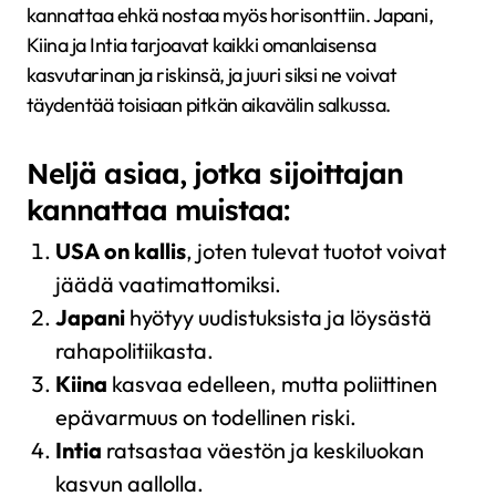
kannattaa ehkä nostaa myös horisonttiin. Japani,
Kiina ja Intia tarjoavat kaikki omanlaisensa
kasvutarinan ja riskinsä, ja juuri siksi ne voivat
täydentää toisiaan pitkän aikavälin salkussa.
Neljä asiaa, jotka sijoittajan
kannattaa muistaa:
USA on kallis
, joten tulevat tuotot voivat
jäädä vaatimattomiksi.
Japani
hyötyy uudistuksista ja löysästä
rahapolitiikasta.
Kiina
kasvaa edelleen, mutta poliittinen
epävarmuus on todellinen riski.
Intia
ratsastaa väestön ja keskiluokan
kasvun aallolla.