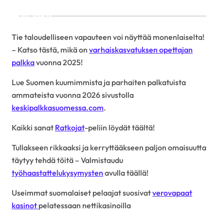
Linkit
Tie taloudelliseen vapauteen voi näyttää monenlaiselta!
– Katso tästä, mikä on
varhaiskasvatuksen opettajan
palkka
vuonna 2025!
Lue Suomen kuumimmista ja parhaiten palkatuista
ammateista vuonna 2026 sivustolla
keskipalkkasuomessa.com
.
Kaikki sanat
Ratkojat
-peliin löydät täältä!
Tullakseen rikkaaksi ja kerryttääkseen paljon omaisuutta
täytyy tehdä töitä – Valmistaudu
työhaastattelukysymysten
avulla täällä!
Useimmat suomalaiset pelaajat suosivat
verovapaat
kasinot
pelatessaan nettikasinoilla