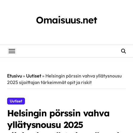
Skip
to
content
Omaisuus.net
Etusivu
»
Uutiset
»
Helsingin pörssin vahva yllätysnousu
2025 sijoittajan tärkeimmät opit ja riskit
Uutiset
Helsingin pörssin vahva
yllätysnousu 2025