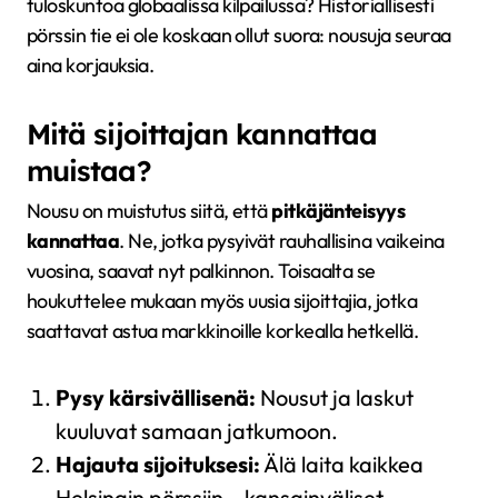
tuloskuntoa globaalissa kilpailussa? Historiallisesti
pörssin tie ei ole koskaan ollut suora: nousuja seuraa
aina korjauksia.
Mitä sijoittajan kannattaa
muistaa?
Nousu on muistutus siitä, että
pitkäjänteisyys
kannattaa
. Ne, jotka pysyivät rauhallisina vaikeina
vuosina, saavat nyt palkinnon. Toisaalta se
houkuttelee mukaan myös uusia sijoittajia, jotka
saattavat astua markkinoille korkealla hetkellä.
Pysy kärsivällisenä:
Nousut ja laskut
kuuluvat samaan jatkumoon.
Hajauta sijoituksesi:
Älä laita kaikkea
Helsingin pörssiin – kansainväliset