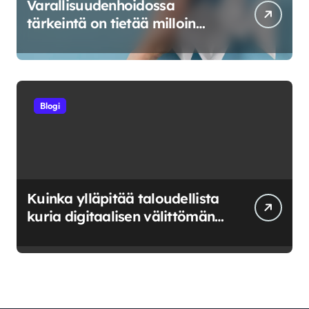
Varallisuudenhoidossa
tärkeintä on tietää milloin
riskeerata ja milloin luovuttaa
Blogi
Kuinka ylläpitää taloudellista
kuria digitaalisen välittömän
saatavuuden aikana