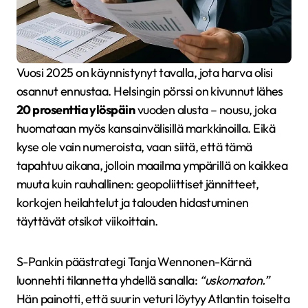
Vuosi 2025 on käynnistynyt tavalla, jota harva olisi
osannut ennustaa. Helsingin pörssi on kivunnut lähes
20 prosenttia ylöspäin
vuoden alusta – nousu, joka
huomataan myös kansainvälisillä markkinoilla. Eikä
kyse ole vain numeroista, vaan siitä, että tämä
tapahtuu aikana, jolloin maailma ympärillä on kaikkea
muuta kuin rauhallinen: geopoliittiset jännitteet,
korkojen heilahtelut ja talouden hidastuminen
täyttävät otsikot viikoittain.
S-Pankin päästrategi Tanja Wennonen-Kärnä
luonnehti tilannetta yhdellä sanalla:
“uskomaton.”
Hän painotti, että suurin veturi löytyy Atlantin toiselta