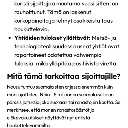
kuristi sijoittajaa muutama vuosi sitten, on
rauhoittunut. Tämä on laskenut
korkopaineita ja tehnyt osakkeista taas
houkuttelevia.
Yhtiöiden tulokset yllättävät:
Metsä- ja
teknologiateollisuudessa useat yhtiöt ovat
raportoineet odotettua vahvempia
tuloksia, mikä ylläpitää positiivista virettä.
Mitä tämä tarkoittaa sijoittajille?
Nousu tuntuu suomalaisten arjessa enemmän kuin
moni ajattelee. Noin 1,8 miljoonaa suomalaisella on
pörssisijoituksia joko suoraan tai rahastojen kautta. Se
merkitsee, että monen rahastosäästöt ja
eläkevakuutukset näyttävät nyt entistä
houkuttelevammilta.