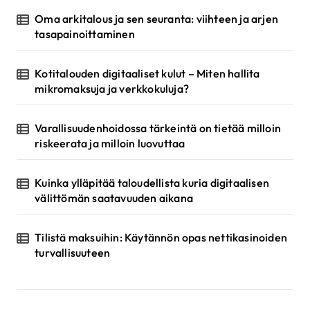
e
Oma arkitalous ja sen seuranta: viihteen ja arjen
l
tasapainoittaminen
a
u
Kotitalouden digitaaliset kulut – Miten hallita
mikromaksuja ja verkkokuluja?
s
Varallisuudenhoidossa tärkeintä on tietää milloin
riskeerata ja milloin luovuttaa
Kuinka ylläpitää taloudellista kuria digitaalisen
välittömän saatavuuden aikana
Tilistä maksuihin: Käytännön opas nettikasinoiden
turvallisuuteen