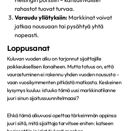
rahastot tuovat turvaa.
Varaudu yllätyksiin:
Markkinat voivat
jatkaa nousuaan tai pysähtyä yhtä
nopeasti.
Loppusanat
Kuluvan vuoden alku on tarjonnut sijoittajille
poikkeuksellisen ilonaiheen. Mutta totuus on, että
vaurastuminen ei rakennu yhden vuoden noususta –
vaan vuosikymmenten pitkästä matkasta. Keskeinen
kysymys kuuluu: istuuko tämä uusi markkinatilanne
juuri sinun sijoitussuunnitelmaasi?
Ehkä tämä alkuvuosi opettaa tärkeimmän oppinsa
juuri siitä, mitä sijoittaja tarvitsee eniten: katseen