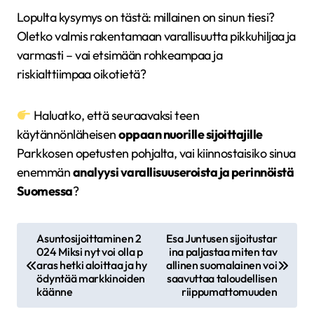
Lopulta kysymys on tästä: millainen on sinun tiesi?
Oletko valmis rakentamaan varallisuutta pikkuhiljaa ja
varmasti – vai etsimään rohkeampaa ja
riskialttiimpaa oikotietä?
Haluatko, että seuraavaksi teen
käytännönläheisen
oppaan nuorille sijoittajille
Parkkosen opetusten pohjalta, vai kiinnostaisiko sinua
enemmän
analyysi varallisuuseroista ja perinnöistä
Suomessa
?
A
Asuntosijoittaminen 2
Esa Juntusen sijoitustar
024 Miksi nyt voi olla p
ina paljastaa miten tav
r
aras hetki aloittaa ja hy
allinen suomalainen voi
t
ödyntää markkinoiden
saavuttaa taloudellisen
käänne
riippumattomuuden
i