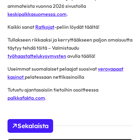
ammateista vuonna 2026 sivustolla
keskipalkkasuomessa.com
.
Kaikki sanat
Ratkojat
-peliin löydät täältä!
Tullakseen rikkaaksi ja kerryttääkseen paljon omaisuutta
täytyy tehdä töitä – Valmistaudu
työhaastattelukysymysten
avulla täällä!
Useimmat suomalaiset pelaajat suosivat
verovapaat
kasinot
pelatessaan nettikasinoilla
Tutustu ajantasaisiin tietoihin osoitteessa
palkkafakta.com
.
Sekalaista