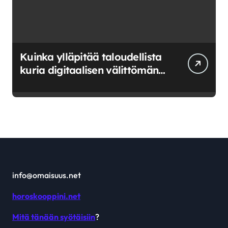
Kuinka ylläpitää taloudellista
kuria digitaalisen välittömän
saatavuuden aikana
info@omaisuus.net
horoskooppini.net
Mitä tänään syötäisiin
?