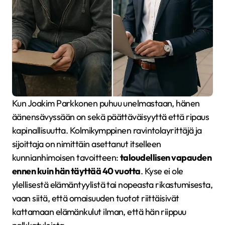
Kun Joakim Parkkonen puhuu unelmastaan, hänen
äänensävyssään on sekä päättäväisyyttä että ripaus
kapinallisuutta. Kolmikymppinen ravintolayrittäjä ja
sijoittaja on nimittäin asettanut itselleen
kunnianhimoisen tavoitteen:
taloudellisen vapauden
ennen kuin hän täyttää 40 vuotta
. Kyse ei ole
ylellisestä elämäntyylistä tai nopeasta rikastumisesta,
vaan siitä, että omaisuuden tuotot riittäisivät
kattamaan elämänkulut ilman, että hän riippuu