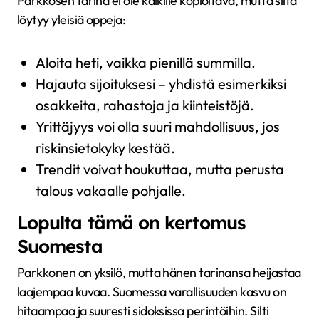
Parkkosen tarina ei ole kaikille kopioitava, mutta siitä
löytyy yleisiä oppeja:
Aloita heti, vaikka pienillä summilla.
Hajauta sijoituksesi – yhdistä esimerkiksi
osakkeita, rahastoja ja kiinteistöjä.
Yrittäjyys voi olla suuri mahdollisuus, jos
riskinsietokyky kestää.
Trendit voivat houkuttaa, mutta perusta
talous vakaalle pohjalle.
Lopulta tämä on kertomus
Suomesta
Parkkonen on yksilö, mutta hänen tarinansa heijastaa
laajempaa kuvaa. Suomessa varallisuuden kasvu on
hitaampaa ja suuresti sidoksissa perintöihin. Silti