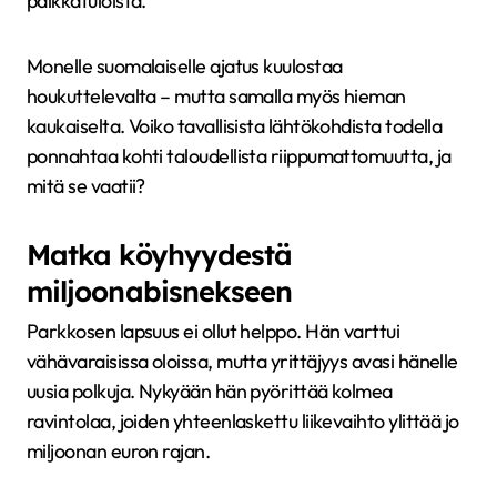
palkkatuloista.
Monelle suomalaiselle ajatus kuulostaa
houkuttelevalta – mutta samalla myös hieman
kaukaiselta. Voiko tavallisista lähtökohdista todella
ponnahtaa kohti taloudellista riippumattomuutta, ja
mitä se vaatii?
Matka köyhyydestä
miljoonabisnekseen
Parkkosen lapsuus ei ollut helppo. Hän varttui
vähävaraisissa oloissa, mutta yrittäjyys avasi hänelle
uusia polkuja. Nykyään hän pyörittää kolmea
ravintolaa, joiden yhteenlaskettu liikevaihto ylittää jo
miljoonan euron rajan.