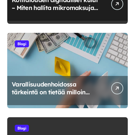
– Miten hallita mikromaksuja
ja verkkokuluja?
Blogi
Varallisuudenhoidossa
tärkeintä on tietää milloin
riskeerata ja milloin luovuttaa
Blogi