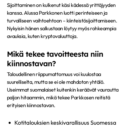
Sijoittaminen on kulkenut käsi kädessä yrittäjyyden
kanssa. Alussa Parkkonen luotti perinteiseen ja
turvalliseen vaihtoehtoon – kiinteistösijoittamiseen.
Nykyisin hänen salkustaan löytyy myös rohkeampia
avauksia, kuten kryptovaluuttoja.
Mikä tekee tavoitteesta niin
kiinnostavan?
Taloudellinen riippumattomuus voi kuulostaa
suurelliselta, mutta se ei ole mahdoton yhtälö.
Useimmat suomalaiset kuitenkin keräävät vaurautta
paljon hitaammin, mikä tekee Parkkosen reitistä
erityisen kiinnostavan.
Kotitalouksien keskivarallisuus Suomessa