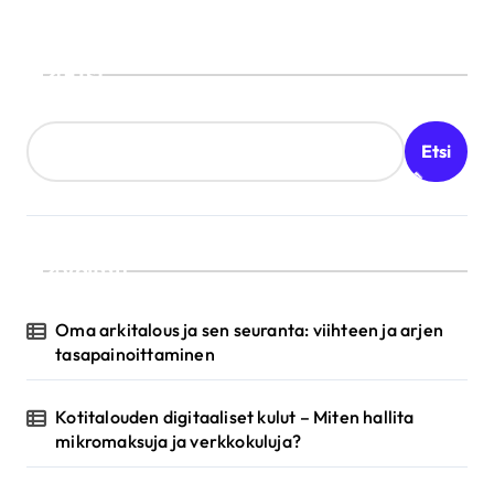
k
k
Etsi
e
l
Etsi
i
e
n
s
Valittu
e
Oma arkitalous ja sen seuranta: viihteen ja arjen
l
tasapainoittaminen
a
u
Kotitalouden digitaaliset kulut – Miten hallita
mikromaksuja ja verkkokuluja?
s