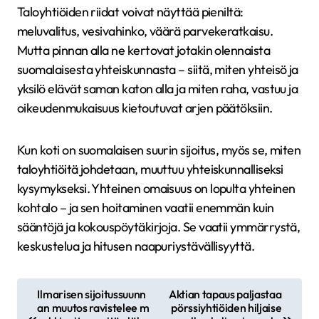
Taloyhtiöiden riidat voivat näyttää pieniltä:
meluvalitus, vesivahinko, väärä parvekeratkaisu.
Mutta pinnan alla ne kertovat jotakin olennaista
suomalaisesta yhteiskunnasta – siitä, miten yhteisö ja
yksilö elävät saman katon alla ja miten raha, vastuu ja
oikeudenmukaisuus kietoutuvat arjen päätöksiin.
Kun koti on suomalaisen suurin sijoitus, myös se, miten
taloyhtiöitä johdetaan, muuttuu yhteiskunnalliseksi
kysymykseksi. Yhteinen omaisuus on lopulta yhteinen
kohtalo – ja sen hoitaminen vaatii enemmän kuin
sääntöjä ja kokouspöytäkirjoja. Se vaatii ymmärrystä,
keskustelua ja hitusen naapuriystävällisyyttä.
A
Ilmarisen sijoitussuunn
Aktian tapaus paljastaa
an muutos ravistelee m
pörssiyhtiöiden hiljaise
r