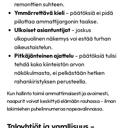
remonttien suhteen.
Ymmärrettävä kieli
– päätöksiä ei pidä
piilottaa ammattijargonin taakse.
Ulkoiset asiantuntijat
– joskus
ulkopuolinen näkemys voi estää turhan
oikeustaistelun.
Pitkäjänteinen ajattelu
– päätöksiä tulisi
tehdä koko kiinteistön arvon
näkökulmasta, ei pelkästään hetken
rahankiristyksen perusteella.
Kun hallinto toimii ammattimaisesti ja avoimesti,
naapurit voivat keskittyä elämään rauhassa – ilman
lakimiehen puhelinnumeroa nopeavalinnassa.
Taloyhtiöt ja varallisuus –