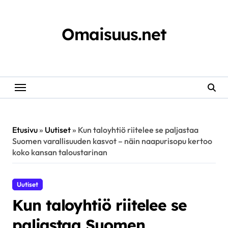
Skip
to
content
Omaisuus.net
Etusivu
»
Uutiset
»
Kun taloyhtiö riitelee se paljastaa
Suomen varallisuuden kasvot – näin naapurisopu kertoo
koko kansan taloustarinan
Uutiset
Kun taloyhtiö riitelee se
paljastaa Suomen