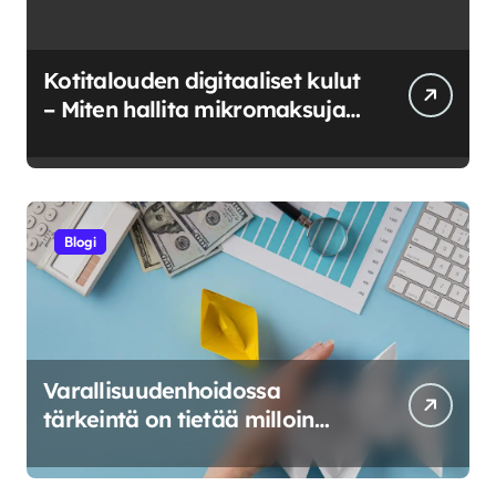
Kotitalouden digitaaliset kulut
– Miten hallita mikromaksuja
ja verkkokuluja?
Blogi
Varallisuudenhoidossa
tärkeintä on tietää milloin
riskeerata ja milloin luovuttaa