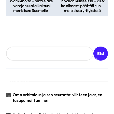
arkkinoita – mitä eläke
n vallan kulisseissa – ku
t
varojen uusi aikakausi
ka oikeasti päättää suo
merkitsee Suomelle
malaisissa yrityksissä
i
k
k
Etsi
e
l
Etsi
i
e
n
s
Valittu
e
Oma arkitalous ja sen seuranta: viihteen ja arjen
l
tasapainoittaminen
a