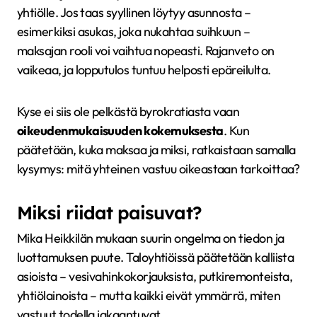
yhtiölle. Jos taas syyllinen löytyy asunnosta –
esimerkiksi asukas, joka nukahtaa suihkuun –
maksajan rooli voi vaihtua nopeasti. Rajanveto on
vaikeaa, ja lopputulos tuntuu helposti epäreilulta.
Kyse ei siis ole pelkästä byrokratiasta vaan
oikeudenmukaisuuden kokemuksesta
. Kun
päätetään, kuka maksaa ja miksi, ratkaistaan samalla
kysymys: mitä yhteinen vastuu oikeastaan tarkoittaa?
Miksi riidat paisuvat?
Mika Heikkilän mukaan suurin ongelma on tiedon ja
luottamuksen puute. Taloyhtiöissä päätetään kalliista
asioista – vesivahinkokorjauksista, putkiremonteista,
yhtiölainoista – mutta kaikki eivät ymmärrä, miten
vastuut todella jakaantuvat.