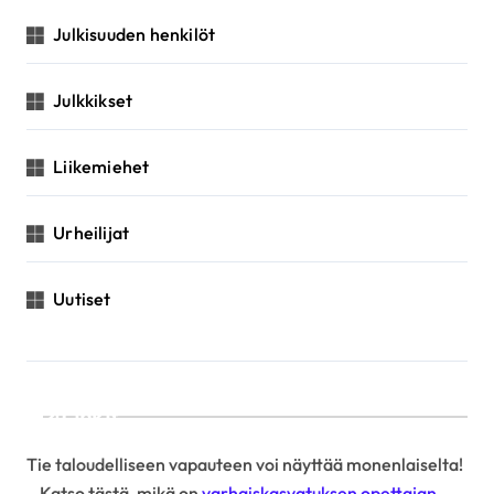
Julkisuuden henkilöt
Julkkikset
Liikemiehet
Urheilijat
Uutiset
Linkit
Tie taloudelliseen vapauteen voi näyttää monenlaiselta!
– Katso tästä, mikä on
varhaiskasvatuksen opettajan