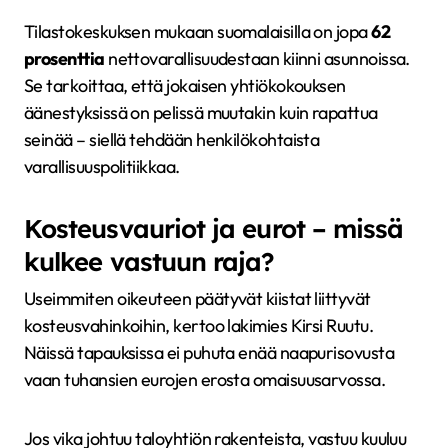
Tilastokeskuksen mukaan suomalaisilla on jopa
62
prosenttia
nettovarallisuudestaan kiinni asunnoissa.
Se tarkoittaa, että jokaisen yhtiökokouksen
äänestyksissä on pelissä muutakin kuin rapattua
seinää – siellä tehdään henkilökohtaista
varallisuuspolitiikkaa.
Kosteusvauriot ja eurot – missä
kulkee vastuun raja?
Useimmiten oikeuteen päätyvät kiistat liittyvät
kosteusvahinkoihin, kertoo lakimies Kirsi Ruutu.
Näissä tapauksissa ei puhuta enää naapurisovusta
vaan tuhansien eurojen erosta omaisuusarvossa.
Jos vika johtuu taloyhtiön rakenteista, vastuu kuuluu