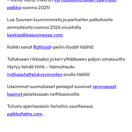
palkka
vuonna 2025!
Lue Suomen kuumimmista ja parhaiten palkatuista
ammateista vuonna 2026 sivustolla
keskipalkkasuomessa.com
.
Kaikki sanat
Ratkojat
-peliin löydät täältä!
Tullakseen rikkaaksi ja kerryttääkseen paljon omaisuutta
täytyy tehdä töitä – Valmistaudu
työhaastattelukysymysten
avulla täällä!
Useimmat suomalaiset pelaajat suosivat
verovapaat
kasinot
pelatessaan nettikasinoilla
Tutustu ajantasaisiin tietoihin osoitteessa
palkkafakta.com
.