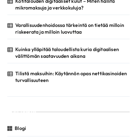
u
Kotitalouden digitaaliset kulut – Miten hallita
mikromaksuja ja verkkokuluja?
s
Varallisuudenhoidossa tärkeintä on tietää milloin
riskeerata ja milloin luovuttaa
Kuinka ylläpitää taloudellista kuria digitaalisen
välittömän saatavuuden aikana
Tilistä maksuihin: Käytännön opas nettikasinoiden
turvallisuuteen
Luokat
Blogi