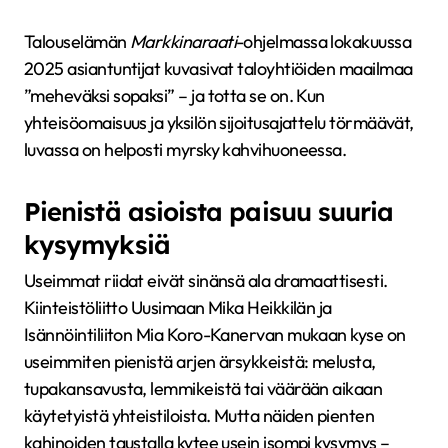
Talouselämän
Markkinaraati
-ohjelmassa lokakuussa
2025 asiantuntijat kuvasivat taloyhtiöiden maailmaa
”meheväksi sopaksi” – ja totta se on. Kun
yhteisöomaisuus ja yksilön sijoitusajattelu törmäävät,
luvassa on helposti myrsky kahvihuoneessa.
Pienistä asioista paisuu suuria
kysymyksiä
Useimmat riidat eivät sinänsä ala dramaattisesti.
Kiinteistöliitto Uusimaan Mika Heikkilän ja
Isännöintiliiton Mia Koro-Kanervan mukaan kyse on
useimmiten pienistä arjen ärsykkeistä: melusta,
tupakansavusta, lemmikeistä tai väärään aikaan
käytetyistä yhteistiloista. Mutta näiden pienten
kahinoiden taustalla kytee usein isompi kysymys –