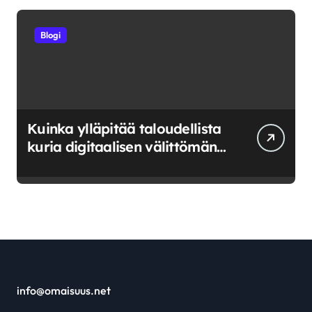
Blogi
Kuinka ylläpitää taloudellista
kuria digitaalisen välittömän
saatavuuden aikana
info@omaisuus.net