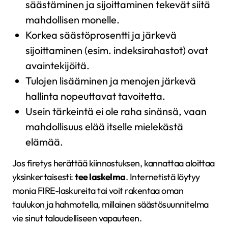
säästäminen ja sijoittaminen tekevät siitä
mahdollisen monelle.
Korkea säästöprosentti ja järkevä
sijoittaminen (esim. indeksirahastot) ovat
avaintekijöitä.
Tulojen lisääminen ja menojen järkevä
hallinta nopeuttavat tavoitetta.
Usein tärkeintä ei ole raha sinänsä, vaan
mahdollisuus elää itselle mielekästä
elämää.
Jos firetys herättää kiinnostuksen, kannattaa aloittaa
yksinkertaisesti:
tee laskelma
. Internetistä löytyy
monia FIRE-laskureita tai voit rakentaa oman
taulukon ja hahmotella, millainen säästösuunnitelma
vie sinut taloudelliseen vapauteen.