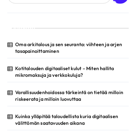
e
n
s
Valittu
e
Oma arkitalous ja sen seuranta: viihteen ja arjen
l
tasapainoittaminen
a
u
Kotitalouden digitaaliset kulut – Miten hallita
mikromaksuja ja verkkokuluja?
s
Varallisuudenhoidossa tärkeintä on tietää milloin
riskeerata ja milloin luovuttaa
Kuinka ylläpitää taloudellista kuria digitaalisen
välittömän saatavuuden aikana