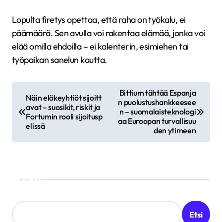
Lopulta firetys opettaa, että raha on työkalu, ei
päämäärä. Sen avulla voi rakentaa elämää, jonka voi
elää omilla ehdoilla – ei kalenterin, esimiehen tai
työpaikan sanelun kautta.
A
Bittium tähtää Espanja
Näin eläkeyhtiöt sijoitt
n puolustushankkeesee
r
avat – suosikit, riskit ja
n – suomalaisteknologi
Fortumin rooli sijoitusp
t
aa Euroopan turvallisuu
elissä
den ytimeen
i
k
k
Etsi
e
l
Etsi
i