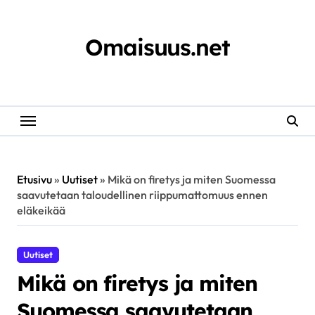
Skip
to
content
Omaisuus.net
Etusivu
»
Uutiset
»
Mikä on firetys ja miten Suomessa
saavutetaan taloudellinen riippumattomuus ennen
eläkeikää
Uutiset
Mikä on firetys ja miten
Suomessa saavutetaan