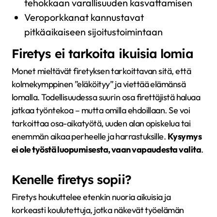
tehokkaan varallisuuden kasvattamisen
Veroporkkanat kannustavat
pitkäaikaiseen sijoitustoimintaan
Firetys ei tarkoita ikuisia lomia
Monet mieltävät firetyksen tarkoittavan sitä, että
kolmekymppinen ”eläköityy” ja viettää elämänsä
lomalla. Todellisuudessa suurin osa firettäjistä haluaa
jatkaa työntekoa – mutta omilla ehdoillaan. Se voi
tarkoittaa osa-aikatyötä, uuden alan opiskelua tai
enemmän aikaa perheelle ja harrastuksille.
Kysymys
ei ole työstä luopumisesta, vaan vapaudesta valita
.
Kenelle firetys sopii?
Firetys houkuttelee etenkin nuoria aikuisia ja
korkeasti koulutettuja, jotka näkevät työelämän