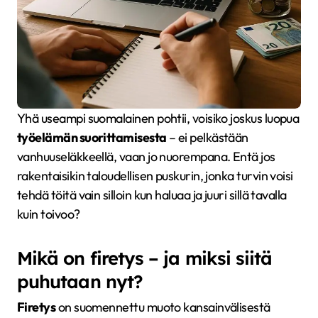
Yhä useampi suomalainen pohtii, voisiko joskus luopua
työelämän suorittamisesta
– ei pelkästään
vanhuuseläkkeellä, vaan jo nuorempana. Entä jos
rakentaisikin taloudellisen puskurin, jonka turvin voisi
tehdä töitä vain silloin kun haluaa ja juuri sillä tavalla
kuin toivoo?
Mikä on firetys – ja miksi siitä
puhutaan nyt?
Firetys
on suomennettu muoto kansainvälisestä