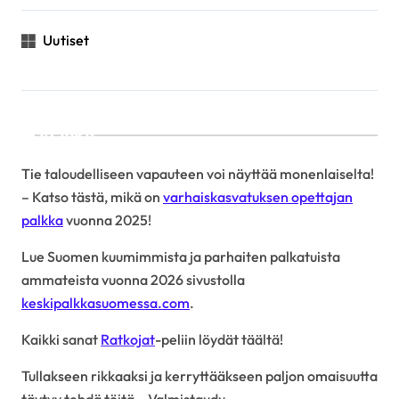
Uutiset
Linkit
Tie taloudelliseen vapauteen voi näyttää monenlaiselta!
– Katso tästä, mikä on
varhaiskasvatuksen opettajan
palkka
vuonna 2025!
Lue Suomen kuumimmista ja parhaiten palkatuista
ammateista vuonna 2026 sivustolla
keskipalkkasuomessa.com
.
Kaikki sanat
Ratkojat
-peliin löydät täältä!
Tullakseen rikkaaksi ja kerryttääkseen paljon omaisuutta