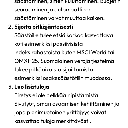
säästäminen, sitten kuluttaminen. Budjetin
seuraaminen ja automaattinen
säästäminen voivat muuttaa kaiken.
Sijoita pitkäjänteisesti
Säästöille tulee etsiä korkoa kasvattava
koti esimerkiksi passiivisista
indeksirahastoista kuten MSCI World tai
OMXH25. Suomalainen verojärjestelmä
tukee pitkäaikaista sijoittamista,
esimerkiksi osakesäästötilin muodossa.
Luo lisätuloja
Firetys ei ole pelkkää nipistämistä.
Sivutyöt, oman osaamisen kehittäminen ja
jopa pienimuotoinen yrittäjyys voivat
kasvattaa tuloja merkittävästi.