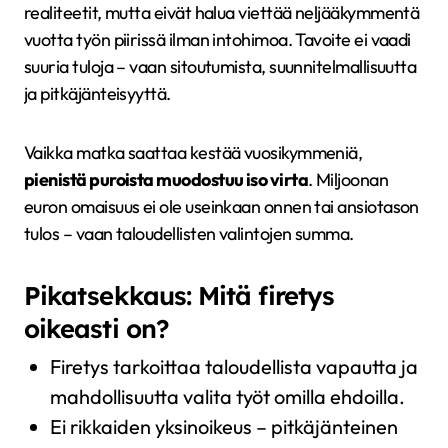
realiteetit, mutta eivät halua viettää neljääkymmentä
vuotta työn piirissä ilman intohimoa. Tavoite ei vaadi
suuria tuloja – vaan sitoutumista, suunnitelmallisuutta
ja pitkäjänteisyyttä.
Vaikka matka saattaa kestää vuosikymmeniä,
pienistä puroista muodostuu iso virta
. Miljoonan
euron omaisuus ei ole useinkaan onnen tai ansiotason
tulos – vaan taloudellisten valintojen summa.
Pikatsekkaus: Mitä firetys
oikeasti on?
Firetys tarkoittaa taloudellista vapautta ja
mahdollisuutta valita työt omilla ehdoilla.
Ei rikkaiden yksinoikeus – pitkäjänteinen