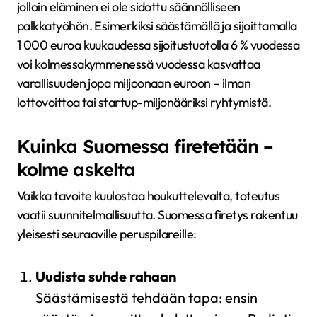
jolloin eläminen ei ole sidottu säännölliseen
palkkatyöhön. Esimerkiksi säästämällä ja sijoittamalla
1 000 euroa kuukaudessa sijoitustuotolla 6 % vuodessa
voi kolmessakymmenessä vuodessa kasvattaa
varallisuuden jopa miljoonaan euroon – ilman
lottovoittoa tai startup-miljonääriksi ryhtymistä.
Kuinka Suomessa firetetään –
kolme askelta
Vaikka tavoite kuulostaa houkuttelevalta, toteutus
vaatii suunnitelmallisuutta. Suomessa firetys rakentuu
yleisesti seuraaville peruspilareille:
Uudista suhde rahaan
Säästämisestä tehdään tapa: ensin