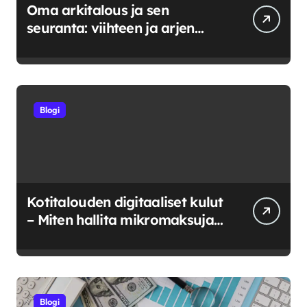
Oma arkitalous ja sen
seuranta: viihteen ja arjen
tasapainoittaminen
Blogi
Kotitalouden digitaaliset kulut
– Miten hallita mikromaksuja
ja verkkokuluja?
Blogi