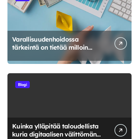
Varallisuudenhoidossa
tärkeintä on tietää milloin
riskeerata ja milloin luovuttaa
Blogi
Kuinka ylläpitää taloudellista
kuria digitaalisen välittömän