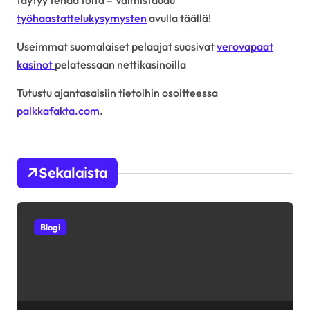
täytyy tehdä töitä – Valmistaudu
työhaastattelukysymysten
avulla täällä!
Useimmat suomalaiset pelaajat suosivat
verovapaat
kasinot
pelatessaan nettikasinoilla
Tutustu ajantasaisiin tietoihin osoitteessa
palkkafakta.com
.
Sekalaista
Blogi