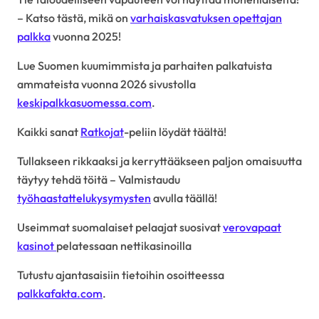
– Katso tästä, mikä on
varhaiskasvatuksen opettajan
palkka
vuonna 2025!
Lue Suomen kuumimmista ja parhaiten palkatuista
ammateista vuonna 2026 sivustolla
keskipalkkasuomessa.com
.
Kaikki sanat
Ratkojat
-peliin löydät täältä!
Tullakseen rikkaaksi ja kerryttääkseen paljon omaisuutta
täytyy tehdä töitä – Valmistaudu
työhaastattelukysymysten
avulla täällä!
Useimmat suomalaiset pelaajat suosivat
verovapaat
kasinot
pelatessaan nettikasinoilla
Tutustu ajantasaisiin tietoihin osoitteessa
palkkafakta.com
.