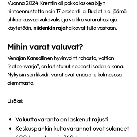
Vuonna 2024 Kremlin oli pakko laskea öljyn
hintaennustetta noin 17 prosentilla. Budjetin alijäämä
uhkaa kasvaa vakavaksi, ja vaikka vararahastoja
käytetään,
niidenkin rajat
alkavat tulla vastaan.
Mihin varat valuvat?
Venäjän Kansallinen hyvinvointirahasto, valtion
”sateenvarjo”, on kutistunut nopeasti sodan aikana.
Nykyisin sen likvidit varat ovat enää alle kolmasosa
aiemmasta.
Lisäksi:
Valuuttavaranto on laskenut rajusti
Keskuspankin kultavarannot ovat sulaneet