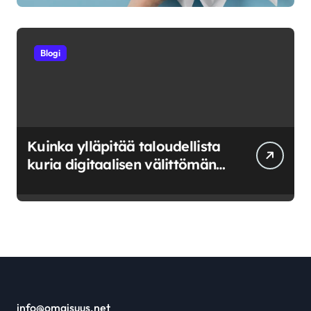
Blogi
Kuinka ylläpitää taloudellista
kuria digitaalisen välittömän
saatavuuden aikana
info@omaisuus.net