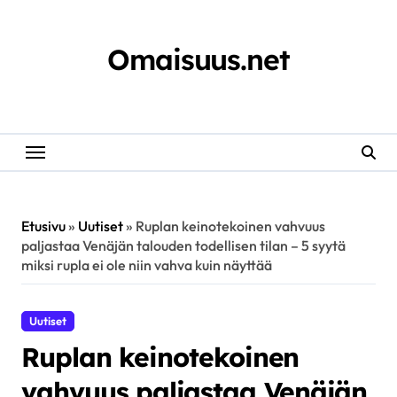
Skip
to
content
Omaisuus.net
Etusivu
»
Uutiset
»
Ruplan keinotekoinen vahvuus
paljastaa Venäjän talouden todellisen tilan – 5 syytä
miksi rupla ei ole niin vahva kuin näyttää
Uutiset
Ruplan keinotekoinen
vahvuus paljastaa Venäjän