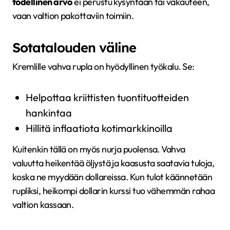
todellinen arvo
ei perustu kysyntään tai vakauteen,
vaan valtion pakottaviin toimiin.
Sotatalouden väline
Kremlille vahva rupla on hyödyllinen työkalu. Se:
Helpottaa kriittisten tuontituotteiden
hankintaa
Hillitä inflaatiota kotimarkkinoilla
Kuitenkin tällä on myös nurja puolensa. Vahva
valuutta heikentää öljystä ja kaasusta saatavia tuloja,
koska ne myydään dollareissa. Kun tulot käännetään
rupliksi, heikompi dollarin kurssi tuo vähemmän rahaa
valtion kassaan.