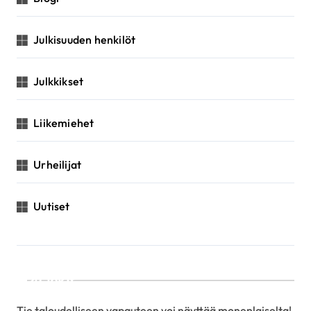
Julkisuuden henkilöt
Julkkikset
Liikemiehet
Urheilijat
Uutiset
Linkit
Tie taloudelliseen vapauteen voi näyttää monenlaiselta!