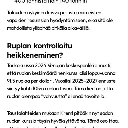
400 tonnista noin 140 tonniin
Talouden nykyinen kasvu perustuu viimeisten
vapaiden resurssien hyödyntämiseen, eikä sitä ole
mahdollista ylläpitää pitkällä aikavälillä.
Ruplan kontrolloitu
heikkeneminen?
Toukokuussa 2024 Venäjän keskuspankki ennusti,
että ruplan keskimääräinen kurssi olisi loppuvuonna
91,5 ruplaa per dollari. Vuosiksi 2025–2027 ennuste
siirtyy kohti 105:n ruplan tasoa. Tämä kertoo, että
ruplan aiempaa ”vahvuutta” ei enää tavoitella.
Taustalähteiden mukaan Kreml pitääkin nyt sadan
ruplan kurssia täysin hyväksyttävänä. Tämä osoittaa,