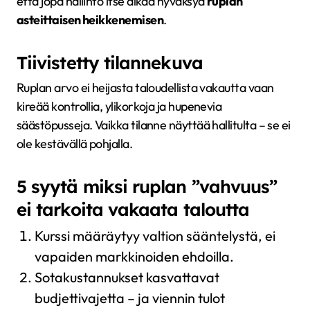
että jopa hallinto itse alkaa hyväksyä
ruplan
asteittaisen heikkenemisen
.
Tiivistetty tilannekuva
Ruplan arvo ei heijasta taloudellista vakautta vaan
kireää kontrollia, ylikorkoja ja hupenevia
säästöpusseja. Vaikka tilanne näyttää hallitulta – se ei
ole kestävällä pohjalla.
5 syytä miksi ruplan ”vahvuus”
ei tarkoita vakaata taloutta
Kurssi määräytyy valtion sääntelystä, ei
vapaiden markkinoiden ehdoilla.
Sotakustannukset kasvattavat
budjettivajetta – ja viennin tulot