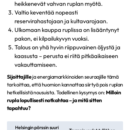
heikkenevät vahvan ruplan myötä.
Valtio keventää nopeasti
reservirahastojaan ja kultavarojaan.
Ulkomaan kauppa ruplissa on lisääntynyt
pakon, ei kilpailukyvyn vuoksi.
Talous on yhä hyvin riippuvainen öljystä ja
kaasusta – perusta ei riitä pitkäaikaiseen
vakauttamiseen.
Sijoittajille
ja energiamarkkinoiden seuraajille tämä
tarkoittaa, että huomion kannattaa siirtyä pois ruplan
hetkellisistä nousuista. Todellinen kysymys on:
Milloin
rupla lopullisesti notkahtaa – ja mitä sitten
tapahtuu?
A
Helsingin pörssin suuri