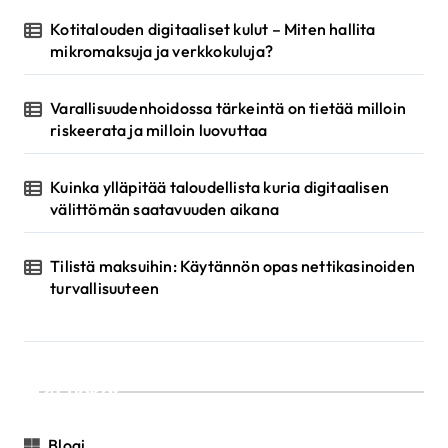
u
Kotitalouden digitaaliset kulut – Miten hallita
mikromaksuja ja verkkokuluja?
s
Varallisuudenhoidossa tärkeintä on tietää milloin
riskeerata ja milloin luovuttaa
Kuinka ylläpitää taloudellista kuria digitaalisen
välittömän saatavuuden aikana
Tilistä maksuihin: Käytännön opas nettikasinoiden
turvallisuuteen
Luokat
Blogi