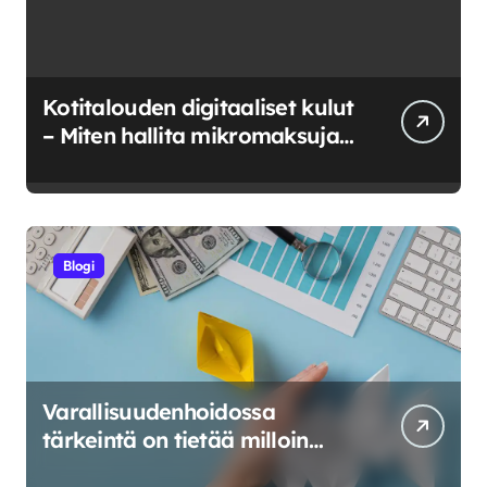
Kotitalouden digitaaliset kulut
– Miten hallita mikromaksuja
ja verkkokuluja?
Blogi
Varallisuudenhoidossa
tärkeintä on tietää milloin
riskeerata ja milloin luovuttaa