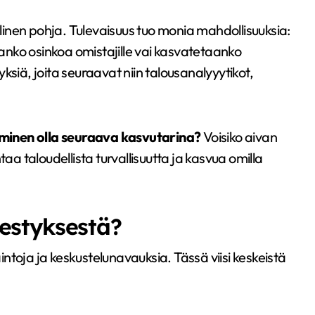
inen pohja. Tulevaisuus tuo monia mahdollisuuksia:
aanko osinkoa omistajille vai kasvatetaanko
ksiä, joita seuraavat niin talousanalyyytikot,
minen olla seuraava kasvutarina?
Voisiko aivan
aa taloudellista turvallisuutta ja kasvua omilla
estyksestä?
toja ja keskustelunavauksia. Tässä viisi keskeistä