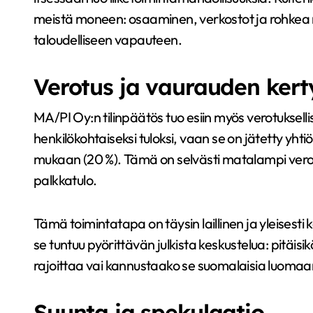
meistä moneen: osaaminen, verkostot ja rohkea 
taloudelliseen vapauteen.
Verotus ja vaurauden ker
MA/PI Oy:n tilinpäätös tuo esiin myös verotuksellis
henkilökohtaiseksi tuloksi, vaan se on jätetty yht
mukaan (20 %). Tämä on selvästi matalampi verota
palkkatulo.
Tämä toimintatapa on täysin laillinen ja yleisesti 
se tuntuu pyörittävän julkista keskustelua: pitäis
rajoittaa vai kannustaako se suomalaisia luomaa
Suunta ja spekulaatio