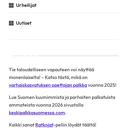
Urheilijat
Uutiset
Linkit
Tie taloudelliseen vapauteen voi näyttää
monenlaiselta! – Katso tästä, mikä on
varhaiskasvatuksen opettajan palkka
vuonna 2025!
Lue Suomen kuumimmista ja parhaiten palkatuista
ammateista vuonna 2026 sivustolla
keskipalkkasuomessa.com
.
Kaikki sanat
Ratkojat
-peliin löydät täältä!