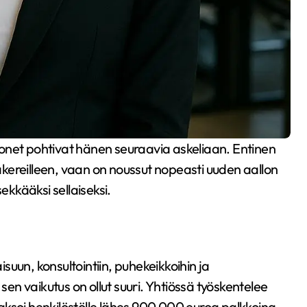
monet pohtivat hänen seuraavia askeliaan. Entinen
kereilleen, vaan on noussut nopeasti uuden aallon
ekkääksi sellaiseksi.
aisuun, konsultointiin, puhekeikkoihin ja
sen vaikutus on ollut suuri. Yhtiössä työskentelee
ksoi henkilöstölle lähes 900 000 euroa palkkoina –