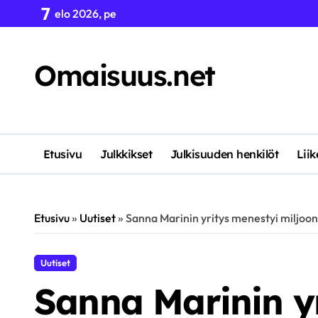
Skip
7
elo 2026, pe
to
content
Omaisuus.net
Etusivu
Julkkikset
Julkisuuden henkilöt
Lii
Etusivu
»
Uutiset
»
Sanna Marinin yritys menestyi miljoon
Uutiset
Sanna Marinin y