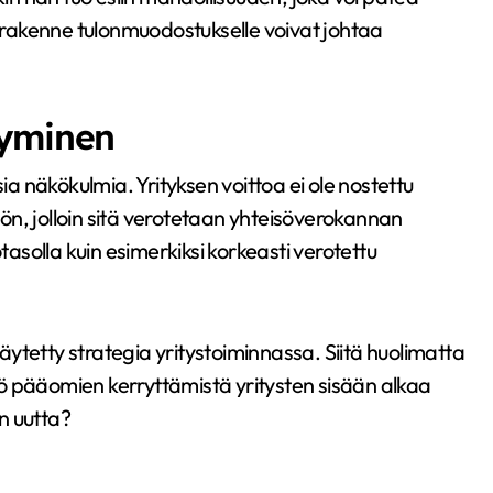
rakenne tulonmuodostukselle voivat johtaa
tyminen
ia näkökulmia. Yrityksen voittoa ei ole nostettu
iöön, jolloin sitä verotetaan yhteisöverokannan
solla kuin esimerkiksi korkeasti verotettu
käytetty strategia yritystoiminnassa. Siitä huolimatta
ikö pääomien kerryttämistä yritysten sisään alkaa
n uutta?