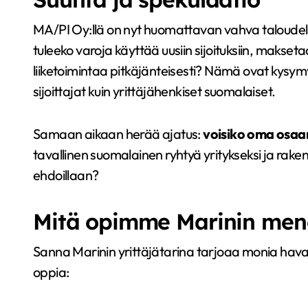
MA/PI Oy:llä on nyt huomattavan vahva taloudell
tuleeko varoja käyttää uusiin sijoituksiin, makset
liiketoimintaa pitkäjänteisesti? Nämä ovat kysymy
sijoittajat kuin yrittäjähenkiset suomalaiset.
Samaan aikaan herää ajatus:
voisiko oma osaa
tavallinen suomalainen ryhtyä yritykseksi ja rakent
ehdoillaan?
Mitä opimme Marinin men
Sanna Marinin yrittäjätarina tarjoaa monia havain
oppia: