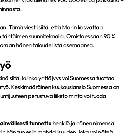
minnasta.
kaan. Tämä viestii siitä, että Marin kasvattaa
än tähtäimen suunnitelmalla. Omistaessaan 90 %
 suoraan hänen taloudellista asemaansa.
työ
nä siitä, kuinka yrittäjyys voi Suomessa tuottaa
atyö. Keskimääräinen kuukausiansio Suomessa on
untijuuteen perustuva liiketoiminta voi tuoda
ainvälisesti tunnettu
henkilö ja hänen nimensä
kin hän tuo esiin mahdollisuuden, joka voi päteä