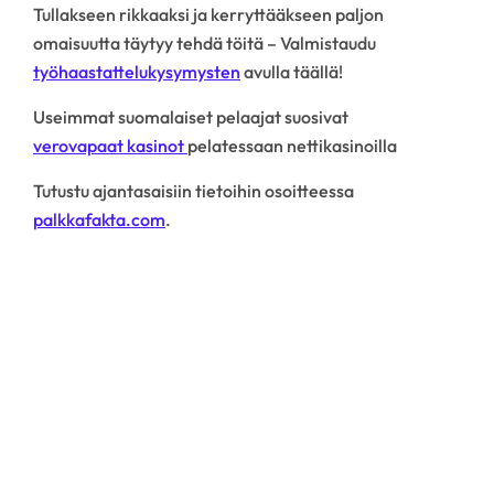
Tullakseen rikkaaksi ja kerryttääkseen paljon
omaisuutta täytyy tehdä töitä – Valmistaudu
työhaastattelukysymysten
avulla täällä!
Useimmat suomalaiset pelaajat suosivat
verovapaat kasinot
pelatessaan nettikasinoilla
Tutustu ajantasaisiin tietoihin osoitteessa
palkkafakta.com
.