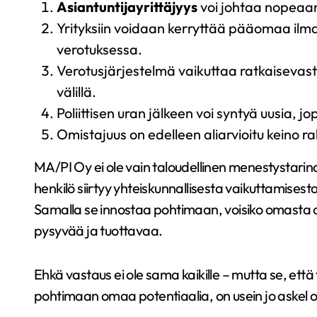
Asiantuntijayrittäjyys
voi johtaa nopeaa
Yrityksiin voidaan kerryttää pääomaa ilma
verotuksessa.
Verotusjärjestelmä vaikuttaa ratkaisevast
välillä.
Poliittisen uran jälkeen voi syntyä uusia, 
Omistajuus on edelleen aliarvioitu keino r
MA/PI Oy ei ole vain taloudellinen menestystarin
henkilö siirtyy yhteiskunnallisesta vaikuttamisest
Samalla se innostaa pohtimaan, voisiko omasta o
pysyvää ja tuottavaa.
Ehkä vastaus ei ole sama kaikille – mutta se, ett
pohtimaan omaa potentiaalia, on usein jo askel 