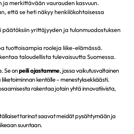
n ja merkittävään vaurauden kasvuun.
n, että se heti näkyy henkilökohtaisessa
i päätöksiin yrittäjyyden ja tulonmuodostuksen
jopa tuottoisampia rooleja liike-elämässä.
akentaa taloudellista tulevaisuutta Suomessa.
a. Se on
peili ajastamme
, jossa vaikutusvaltainen
a liiketoiminnan kentälle – menestyksekkäästi.
saamisesta rakentaa jotain yhtä innovatiivista,
ä tällaiset tarinat saavat meidät pysähtymään ja
oikeaan suuntaan.