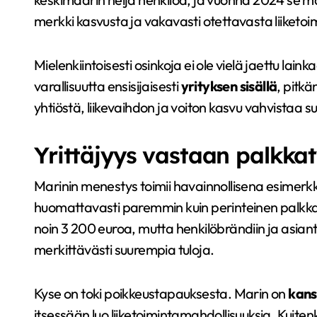
merkki kasvusta ja vakavasti otettavasta liiketoi
Mielenkiintoisesti osinkoja ei ole vielä jaettu lain
varallisuutta ensisijaisesti
yrityksen sisällä
, pitk
yhtiöstä, liikevaihdon ja voiton kasvu vahvistaa
Yrittäjyys vastaan palkka
Marinin menestys toimii havainnollisena esimerkki
huomattavasti paremmin kuin perinteinen palkk
noin 3 200 euroa, mutta henkilöbrändiin ja asiant
merkittävästi suurempia tuloja.
Kyse on toki poikkeustapauksesta. Marin on
kans
itsessään luo liiketoimintamahdollisuuksia. Kuiten