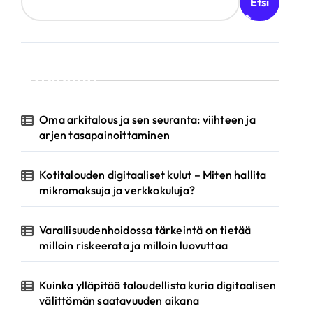
Etsi
Valittu
Oma arkitalous ja sen seuranta: viihteen ja
arjen tasapainoittaminen
Kotitalouden digitaaliset kulut – Miten hallita
mikromaksuja ja verkkokuluja?
Varallisuudenhoidossa tärkeintä on tietää
milloin riskeerata ja milloin luovuttaa
Kuinka ylläpitää taloudellista kuria digitaalisen
välittömän saatavuuden aikana