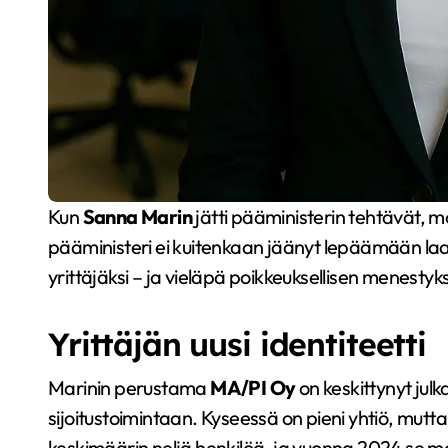
Kun
Sanna Marin
jätti pääministerin tehtävät, 
pääministeri ei kuitenkaan jäänyt lepäämään laa
yrittäjäksi – ja vieläpä poikkeuksellisen menestyks
Yrittäjän uusi identiteetti
Marinin perustama
MA/PI Oy
on keskittynyt julk
sijoitustoimintaan. Kyseessä on pieni yhtiö, mutta 
keskimäärin neljä henkilöä, ja vuonna 2024 se ma