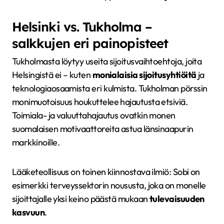
Helsinki vs. Tukholma –
salkkujen eri painopisteet
Tukholmasta löytyy useita sijoitusvaihtoehtoja, joita
Helsingistä ei – kuten
monialaisia sijoitusyhtiöitä
ja
teknologiaosaamista eri kulmista. Tukholman pörssin
monimuotoisuus houkuttelee hajautusta etsiviä.
Toimiala- ja valuuttahajautus ovatkin monen
suomalaisen motivaattoreita astua länsinaapurin
markkinoille.
Lääketeollisuus on toinen kiinnostava ilmiö: Sobi on
esimerkki terveyssektorin noususta, joka on monelle
sijoittajalle yksi keino päästä mukaan
tulevaisuuden
kasvuun
.