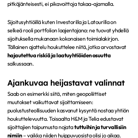
pitkäjänteisesti, ei pikavoittoja takaa-ajamalla.
Sijoitusyhtiöillä kuten Investorilla ja Latourilla on
selkeä rooli portfolion laajentajana: ne tuovat yhdellä
sijoituksella mukanaan kokonaisen toimialakirjon.
Tällainen ajattelu houkuttelee niitä, jotka arvostavat
hajautettua riskiä ja laatuyhtiöiden osuutta
salkussaan.
Ajankuvaa heijastavat valinnat
Saab on esimerkki siitä, miten geopoliittiset
muutokset vaikuttavat sijoittamiseen:
puolustusteollisuuden kasvanut kysyntä nostaa yhtiön
houkuttelevuutta. Toisaalta H&M ja Telia edustavat
sijoittajien taipumusta nojata
tuttuihin ja turvallisiin
nimiin
– vaikka niiden huippuvuosista olisi jo aikaa.