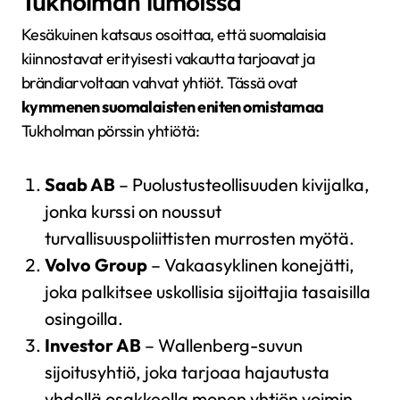
Tukholman lumoissa
Kesäkuinen katsaus osoittaa, että suomalaisia
kiinnostavat erityisesti vakautta tarjoavat ja
brändiarvoltaan vahvat yhtiöt. Tässä ovat
kymmenen suomalaisten eniten omistamaa
Tukholman pörssin yhtiötä:
Saab AB
– Puolustusteollisuuden kivijalka,
jonka kurssi on noussut
turvallisuuspoliittisten murrosten myötä.
Volvo Group
– Vakaasyklinen konejätti,
joka palkitsee uskollisia sijoittajia tasaisilla
osingoilla.
Investor AB
– Wallenberg-suvun
sijoitusyhtiö, joka tarjoaa hajautusta
yhdellä osakkeella monen yhtiön voimin.