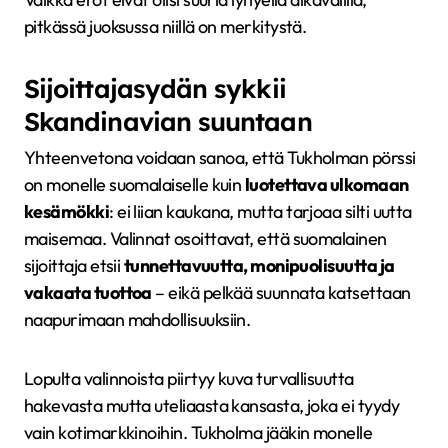
pitkässä juoksussa niillä on merkitystä.
Sijoittajasydän sykkii
Skandinavian suuntaan
Yhteenvetona voidaan sanoa, että Tukholman pörssi
on monelle suomalaiselle kuin
luotettava ulkomaan
kesämökki
: ei liian kaukana, mutta tarjoaa silti uutta
maisemaa. Valinnat osoittavat, että suomalainen
sijoittaja etsii
tunnettavuutta, monipuolisuutta ja
vakaata tuottoa
– eikä pelkää suunnata katsettaan
naapurimaan mahdollisuuksiin.
Lopulta valinnoista piirtyy kuva turvallisuutta
hakevasta mutta uteliaasta kansasta, joka ei tyydy
vain kotimarkkinoihin. Tukholma jääkin monelle