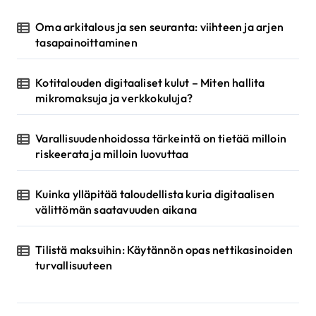
e
Oma arkitalous ja sen seuranta: viihteen ja arjen
l
tasapainoittaminen
a
u
Kotitalouden digitaaliset kulut – Miten hallita
mikromaksuja ja verkkokuluja?
s
Varallisuudenhoidossa tärkeintä on tietää milloin
riskeerata ja milloin luovuttaa
Kuinka ylläpitää taloudellista kuria digitaalisen
välittömän saatavuuden aikana
Tilistä maksuihin: Käytännön opas nettikasinoiden
turvallisuuteen