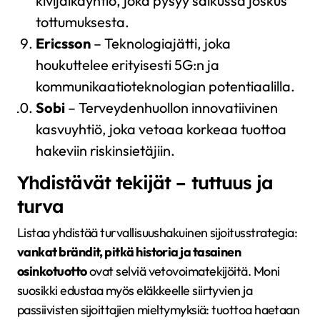
kivijalkayhtiö, joka pysyy salkussa joskus
tottumuksesta.
Ericsson
– Teknologiajätti, joka
houkuttelee erityisesti 5G:n ja
kommunikaatioteknologian potentiaalilla.
Sobi
– Terveydenhuollon innovatiivinen
kasvuyhtiö, joka vetoaa korkeaa tuottoa
hakeviin riskinsietäjiin.
Yhdistävät tekijät – tuttuus ja
turva
Listaa yhdistää turvallisuushakuinen sijoitusstrategia:
vankat brändit, pitkä historia ja tasainen
osinkotuotto
ovat selviä vetovoimatekijöitä. Moni
suosikki edustaa myös eläkkeelle siirtyvien ja
passiivisten sijoittajien mieltymyksiä: tuottoa haetaan