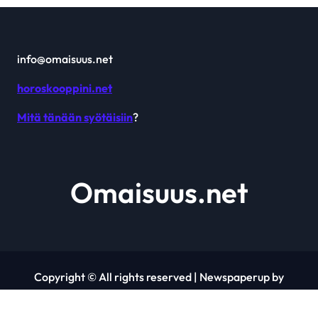
info@omaisuus.net
horoskooppini.net
Mitä tänään syötäisiin
?
Omaisuus.net
Copyright © All rights reserved
|
Newspaperup
by
Themeansar
.