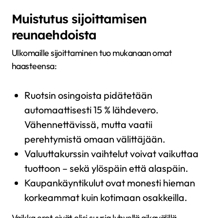
Muistutus sijoittamisen
reunaehdoista
Ulkomaille sijoittaminen tuo mukanaan omat
haasteensa:
Ruotsin osingoista pidätetään
automaattisesti 15 % lähdevero.
Vähennettävissä, mutta vaatii
perehtymistä omaan välittäjään.
Valuuttakurssin vaihtelut voivat vaikuttaa
tuottoon – sekä ylöspäin että alaspäin.
Kaupankäyntikulut ovat monesti hieman
korkeammat kuin kotimaan osakkeilla.
Vaikka erot eivät olisi suuria lyhyellä aikavälillä,