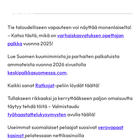
Linkit
Tie taloudelliseen vapauteen voi näyttää monenlaiselta!
– Katso tästä, mikä on
varhaiskasvatuksen opettajan
palkka
vuonna 2025!
Lue Suomen kuumimmista ja parhaiten palkatuista
ammateista vuonna 2026 sivustolla
keskipalkkasuomessa.com
.
Kaikki sanat
Ratkojat
-peliin löydät täältä!
Tullakseen rikkaaksi ja kerryttääkseen paljon omaisuutta
täytyy tehdä töitä – Valmistaudu
työhaastattelukysymysten
avulla täällä!
Useimmat suomalaiset pelaajat suosivat
verovapaat
kasinot
pelatessaan nettikasinoilla