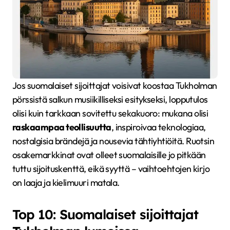
Jos suomalaiset sijoittajat voisivat koostaa Tukholman
pörssistä salkun musiikilliseksi esitykseksi, lopputulos
olisi kuin tarkkaan sovitettu sekakuoro: mukana olisi
raskaampaa teollisuutta
, inspiroivaa teknologiaa,
nostalgisia brändejä ja nousevia tähtiyhtiöitä. Ruotsin
osakemarkkinat ovat olleet suomalaisille jo pitkään
tuttu sijoituskenttä, eikä syyttä – vaihtoehtojen kirjo
on laaja ja kielimuuri matala.
Top 10: Suomalaiset sijoittajat