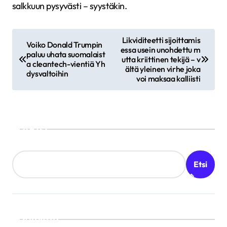
salkkuun pysyvästi – syystäkin.
A
Likviditeetti sijoittamis
Voiko Donald Trumpin
essa usein unohdettu m
r
paluu uhata suomalaist
utta kriittinen tekijä – v
a cleantech-vientiä Yh
t
ältä yleinen virhe joka
dysvaltoihin
voi maksaa kalliisti
i
k
k
Etsi
e
l
Etsi
i
e
n
s
Valittu