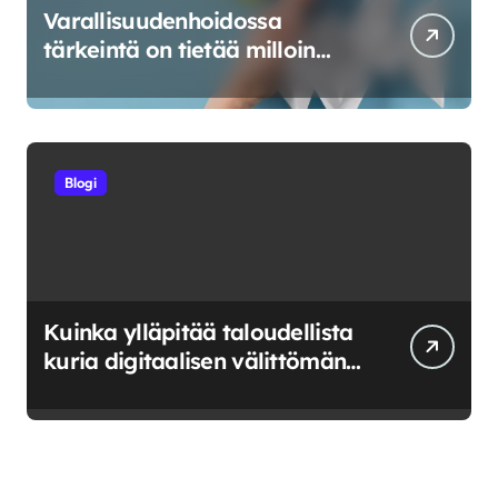
Varallisuudenhoidossa
tärkeintä on tietää milloin
riskeerata ja milloin luovuttaa
Blogi
Kuinka ylläpitää taloudellista
kuria digitaalisen välittömän
saatavuuden aikana