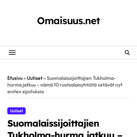
Skip
to
content
Omaisuus.net
Etusivu
»
Uutiset
»
Suomalaissijoittajien Tukholma-
hurma jatkuu – nämä 10 ruotsalaisyhtiötä vetävät nyt
eniten sijoituksia
Uutiset
Suomalaissijoittajien
Tukholma-hurma jatkuu –