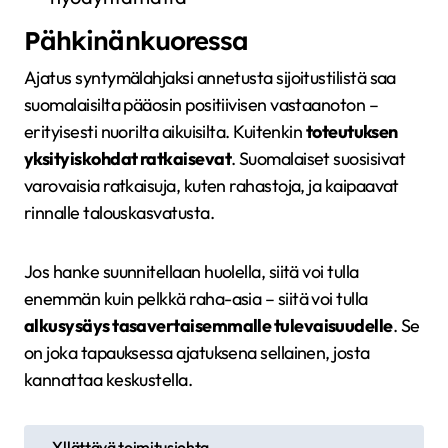
Pähkinänkuoressa
Ajatus syntymälahjaksi annetusta sijoitustilistä saa
suomalaisilta pääosin positiivisen vastaanoton –
erityisesti nuorilta aikuisilta. Kuitenkin
toteutuksen
yksityiskohdat ratkaisevat
. Suomalaiset suosisivat
varovaisia ratkaisuja, kuten rahastoja, ja kaipaavat
rinnalle talouskasvatusta.
Jos hanke suunnitellaan huolella, siitä voi tulla
enemmän kuin pelkkä raha-asia – siitä voi tulla
alkusysäys tasavertaisemmalle tulevaisuudelle
. Se
on joka tapauksessa ajatuksena sellainen, josta
kannattaa keskustella.
A
Yllättävä toimitusjohta