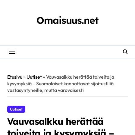
Skip
to
content
Omaisuus.net
Etusivu
»
Uutiset
»
Vauvasalkku herättää toiveita ja
kysymyksiä – Suomalaiset kannattavat sijoitustiliä
vastasyntyneille, mutta varovaisesti
Uutiset
Vauvasalkku herättää
toiveita ja kysymyksiä –