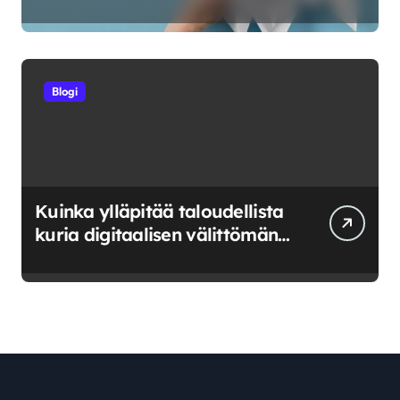
riskeerata ja milloin luovuttaa
Blogi
Kuinka ylläpitää taloudellista
kuria digitaalisen välittömän
saatavuuden aikana