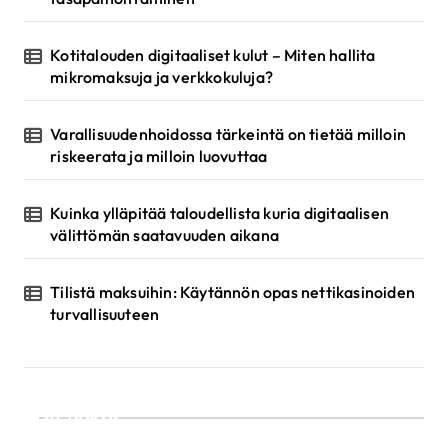
a
u
Kotitalouden digitaaliset kulut – Miten hallita
s
mikromaksuja ja verkkokuluja?
Varallisuudenhoidossa tärkeintä on tietää milloin
riskeerata ja milloin luovuttaa
Kuinka ylläpitää taloudellista kuria digitaalisen
välittömän saatavuuden aikana
Tilistä maksuihin: Käytännön opas nettikasinoiden
turvallisuuteen
Luokat