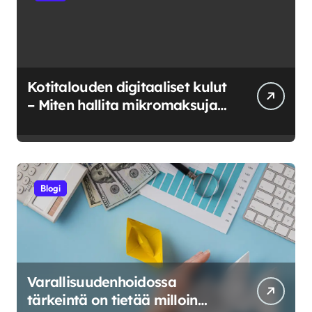
Kotitalouden digitaaliset kulut
– Miten hallita mikromaksuja
ja verkkokuluja?
Blogi
Varallisuudenhoidossa
tärkeintä on tietää milloin