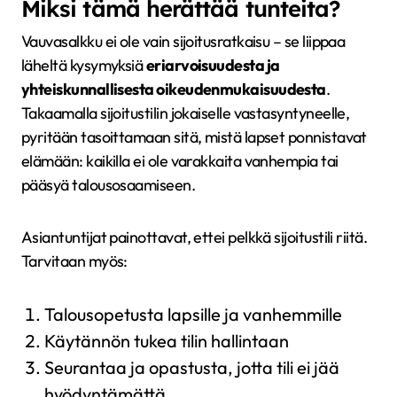
Miksi tämä herättää tunteita?
Vauvasalkku ei ole vain sijoitusratkaisu – se liippaa
läheltä kysymyksiä
eriarvoisuudesta ja
yhteiskunnallisesta oikeudenmukaisuudesta
.
Takaamalla sijoitustilin jokaiselle vastasyntyneelle,
pyritään tasoittamaan sitä, mistä lapset ponnistavat
elämään: kaikilla ei ole varakkaita vanhempia tai
pääsyä talousosaamiseen.
Asiantuntijat painottavat, ettei pelkkä sijoitustili riitä.
Tarvitaan myös:
Talousopetusta lapsille ja vanhemmille
Käytännön tukea tilin hallintaan
Seurantaa ja opastusta, jotta tili ei jää
hyödyntämättä