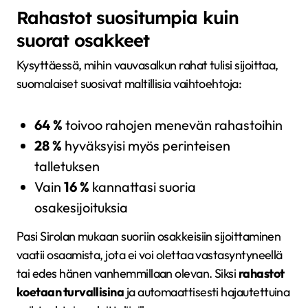
Rahastot suositumpia kuin
suorat osakkeet
Kysyttäessä, mihin vauvasalkun rahat tulisi sijoittaa,
suomalaiset suosivat maltillisia vaihtoehtoja:
64 %
toivoo rahojen menevän rahastoihin
28 %
hyväksyisi myös perinteisen
talletuksen
Vain
16 %
kannattasi suoria
osakesijoituksia
Pasi Sirolan mukaan suoriin osakkeisiin sijoittaminen
vaatii osaamista, jota ei voi olettaa vastasyntyneellä
tai edes hänen vanhemmillaan olevan. Siksi
rahastot
koetaan turvallisina
ja automaattisesti hajautettuina