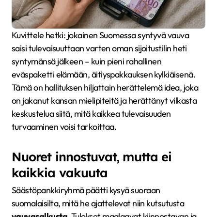
Kuvittele hetki: jokainen Suomessa syntyvä vauva
saisi tulevaisuuttaan varten oman sijoitustilin heti
syntymänsä jälkeen – kuin pieni rahallinen
eväspaketti elämään, äitiyspakkauksen kylkiäisenä.
Tämä on hallituksen hiljattain herättelemä idea, joka
on jakanut kansan mielipiteitä ja herättänyt vilkasta
keskustelua siitä, mitä kaikkea tulevaisuuden
turvaaminen voisi tarkoittaa.
Nuoret innostuvat, mutta ei
kaikkia vakuuta
Säästöpankkiryhmä päätti kysyä suoraan
suomalaisilta, mitä he ajattelevat niin kutsutusta
vauvasalkusta
. Tulokset maalaavat kiinnostavan ja