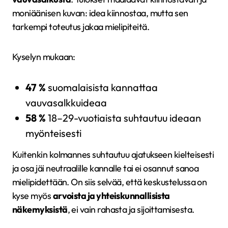
moniäänisen kuvan: idea kiinnostaa, mutta sen
tarkempi toteutus jakaa mielipiteitä.
Kyselyn mukaan:
47 %
suomalaisista kannattaa
vauvasalkkuideaa
58 %
18–29-vuotiaista suhtautuu ideaan
myönteisesti
Kuitenkin kolmannes suhtautuu ajatukseen kielteisesti
ja osa jäi neutraalille kannalle tai ei osannut sanoa
mielipidettään. On siis selvää, että keskustelussa on
kyse myös
arvoista ja yhteiskunnallisista
näkemyksistä
, ei vain rahasta ja sijoittamisesta.