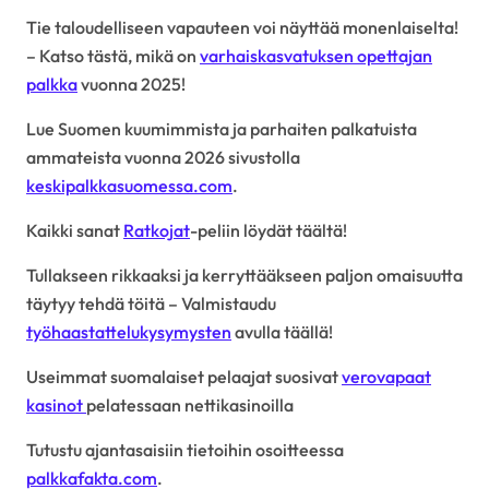
Tie taloudelliseen vapauteen voi näyttää monenlaiselta!
– Katso tästä, mikä on
varhaiskasvatuksen opettajan
palkka
vuonna 2025!
Lue Suomen kuumimmista ja parhaiten palkatuista
ammateista vuonna 2026 sivustolla
keskipalkkasuomessa.com
.
Kaikki sanat
Ratkojat
-peliin löydät täältä!
Tullakseen rikkaaksi ja kerryttääkseen paljon omaisuutta
täytyy tehdä töitä – Valmistaudu
työhaastattelukysymysten
avulla täällä!
Useimmat suomalaiset pelaajat suosivat
verovapaat
kasinot
pelatessaan nettikasinoilla
Tutustu ajantasaisiin tietoihin osoitteessa
palkkafakta.com
.