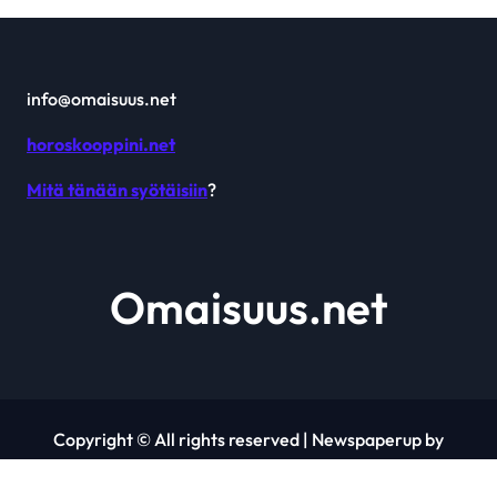
info@omaisuus.net
horoskooppini.net
Mitä tänään syötäisiin
?
Omaisuus.net
Copyright © All rights reserved
|
Newspaperup
by
Themeansar
.