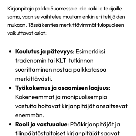
Kirjanpitäjä palkka Suomessa ei ole kaikille tekijöille
sama, vaan se vaihtelee muutamienkin eri tekijöiden
mukaan. Tässä kenties merkittävimmät tulopuoleen
vaikuttavat asiat:
Koulutus ja pätevyys
: Esimerkiksi
tradenomin tai KLT-tutkinnon
suorittaminen nostaa palkkatasoa
merkittävästi.
Työkokemus ja osaamisen laajuus
:
Kokeneemmat ja monipuolisempia
vastuita hoitavat kirjanpitäjät ansaitsevat
enemmän.
Rooli ja vastuualue
: Pääkirjanpitäjät ja
tilinpäätöstaitoiset kirjanpitäjät saavat