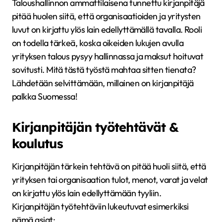
Taloushallinnon ammattilaisena tunnettu kirjanpitäjä
pitää huolen siitä, että organisaatioiden ja yritysten
luvut on kirjattu ylös lain edellyttämällä tavalla. Rooli
on todella tärkeä, koska oikeiden lukujen avulla
yrityksen talous pysyy hallinnassa ja maksut hoituvat
sovitusti. Mitä tästä työstä mahtaa sitten tienata?
Lähdetään selvittämään, millainen on kirjanpitäjä
palkka Suomessa!
Kirjanpitäjän työtehtävät &
koulutus
Kirjanpitäjän tärkein tehtävä on pitää huoli siitä, että
yrityksen tai organisaation tulot, menot, varat ja velat
on kirjattu ylös lain edellyttämään tyyliin.
Kirjanpitäjän työtehtäviin lukeutuvat esimerkiksi
nämä asiat: