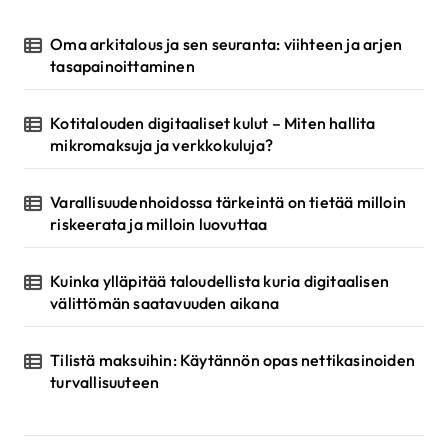
s
Oma arkitalous ja sen seuranta: viihteen ja arjen
e
tasapainoittaminen
l
Kotitalouden digitaaliset kulut – Miten hallita
a
mikromaksuja ja verkkokuluja?
u
s
Varallisuudenhoidossa tärkeintä on tietää milloin
riskeerata ja milloin luovuttaa
Kuinka ylläpitää taloudellista kuria digitaalisen
välittömän saatavuuden aikana
Tilistä maksuihin: Käytännön opas nettikasinoiden
turvallisuuteen