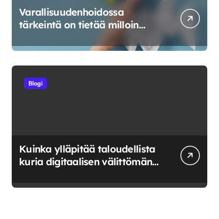
Varallisuudenhoidossa
tärkeintä on tietää milloin
riskeerata ja milloin luovuttaa
Blogi
Kuinka ylläpitää taloudellista
kuria digitaalisen välittömän
saatavuuden aikana