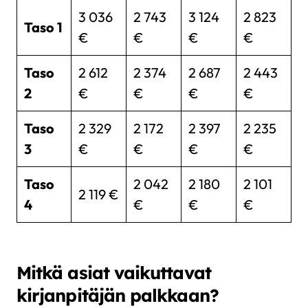
3 036
2 743
3 124
2 823
Taso 1
€
€
€
€
Taso
2 612
2 374
2 687
2 443
2
€
€
€
€
Taso
2 329
2 172
2 397
2 235
3
€
€
€
€
Taso
2 042
2 180
2 101
2 119 €
4
€
€
€
Mitkä asiat vaikuttavat
kirjanpitäjän palkkaan?