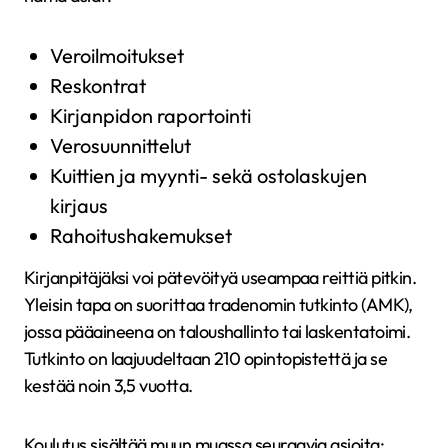
Veroilmoitukset
Reskontrat
Kirjanpidon raportointi
Verosuunnittelut
Kuittien ja myynti- sekä ostolaskujen
kirjaus
Rahoitushakemukset
Kirjanpitäjäksi voi pätevöityä useampaa reittiä pitkin.
Yleisin tapa on suorittaa tradenomin tutkinto (AMK),
jossa pääaineena on taloushallinto tai laskentatoimi.
Tutkinto on laajuudeltaan 210 opintopistettä ja se
kestää noin 3,5 vuotta.
Koulutus sisältää muun muassa seuraavia asioita: