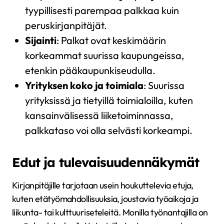
tyypillisesti parempaa palkkaa kuin
peruskirjanpitäjät.
Sijainti
: Palkat ovat keskimäärin
korkeammat suurissa kaupungeissa,
etenkin pääkaupunkiseudulla.
Yrityksen koko ja toimiala
: Suurissa
yrityksissä ja tietyillä toimialoilla, kuten
kansainvälisessä liiketoiminnassa,
palkkataso voi olla selvästi korkeampi.
Edut ja tulevaisuudennäkymät
Kirjanpitäjille tarjotaan usein houkuttelevia etuja,
kuten etätyömahdollisuuksia, joustavia työaikoja ja
liikunta- tai kulttuuriseteleitä. Monilla työnantajilla on