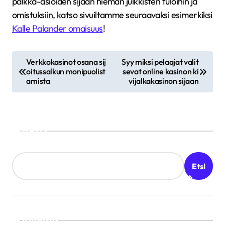
palkka-asioiden sijaan hieman julkkisten tuloihin ja
omistuksiin, katso sivuiltamme seuraavaksi esimerkiksi
Kalle Palander omaisuus
!
A
Verkkokasinot osana sij
Syy miksi pelaajat valit
oitussalkun monipuolist
sevat online kasinon ki
r
amista
vijalkakasinon sijaan
t
i
k
Etsi
k
e
Etsi
l
i
e
Valittu
n