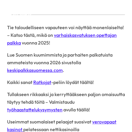
Linkit
Tie taloudelliseen vapauteen voi näyttää monenlaiselta!
– Katso tästä, mikä on
varhaiskasvatuksen opettajan
palkka
vuonna 2025!
Lue Suomen kuumimmista ja parhaiten palkatuista
ammateista vuonna 2026 sivustolla
keskipalkkasuomessa.com
.
Kaikki sanat
Ratkojat
-peliin löydät täältä!
Tullakseen rikkaaksi ja kerryttääkseen paljon omaisuutta
täytyy tehdä töitä – Valmistaudu
työhaastattelukysymysten
avulla täällä!
Useimmat suomalaiset pelaajat suosivat
verovapaat
kasinot
pelatessaan nettikasinoilla