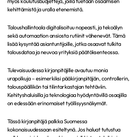
myös koulutusbudjetteja, joilla tuetaan osaamisen
kehittämistä ja uralla etenemistä.
Taloushallintoala digitalisoituu nopeasti, ja tekoälyn
sekä automaation ansiosta rutiinit vähenevät. Tämä
lisää kysyntää asiantuntijoille, jotka osaavat tulkita
talousdataa ja neuvoa yrityksiä päätöksenteossa.
Tulevaisuudessa kirjanpitäjille avautuu monia
urapolkuja – esimerkiksi pääkirjanpitäjän, controllerin,
talouspäällikön tai tilintarkastajan tehtäviin.
Kehityshaluisilla ja teknologiaa hyödyntävillä osaajilla
on edessään erinomaiset työllisyysnäkymät.
Tässä kirjanpitäjä palkka Suomessa
kokonaisuudessaan esiteltynä. Jos haluat tutustua