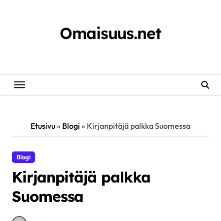
Skip
to
content
Omaisuus.net
Etusivu
»
Blogi
»
Kirjanpitäjä palkka Suomessa
Blogi
Kirjanpitäjä palkka
Suomessa