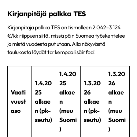
Kirjanpitäjä palkka TES
Kirjanpitäjä palkka TES on tismalleen 2 042–3 124
€/kk riippuen siitä, missä päin Suomea työskentelee
ja mistä vuodesta puhutaan. Alla näkyvästä
taulukosta löydät tarkempaa lisäinfoa!
1.4.20
1.3.20
1.4.20
25
1.3.20
26
Vaati
25
alkae
26
alkae
vuust
alkae
n
alkae
n
aso
n (pk-
(muu
n (pk-
(muu
seutu)
Suomi
seutu)
Suomi
)
)