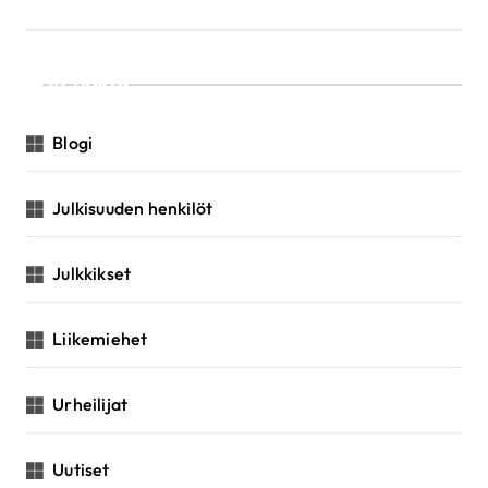
Luokat
Blogi
Julkisuuden henkilöt
Julkkikset
Liikemiehet
Urheilijat
Uutiset