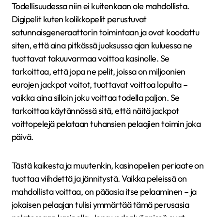
Todellisuudessa niin ei kuitenkaan ole mahdollista.
Digipelit kuten kolikkopelit perustuvat
satunnaisgeneraattorin toimintaan ja ovat koodattu
siten, että aina pitkässä juoksussa ajan kuluessa ne
tuottavat takuuvarmaa voittoa kasinolle. Se
tarkoittaa, että jopa ne pelit, joissa on miljoonien
eurojen jackpot voitot, tuottavat voittoa lopulta –
vaikka aina silloin joku voittaa todella paljon. Se
tarkoittaa käytännössä sitä, että näitä jackpot
voittopelejä pelataan tuhansien pelaajien toimin joka
päivä.
Tästä kaikesta ja muutenkin, kasinopelien periaate on
tuottaa viihdettä ja jännitystä. Vaikka peleissä on
mahdollista voittaa, on pääasia itse pelaaminen – ja
jokaisen pelaajan tulisi ymmärtää tämä perusasia