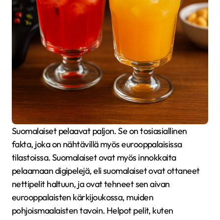
Suomalaiset pelaavat paljon. Se on tosiasiallinen
fakta, joka on nähtävillä myös eurooppalaisissa
tilastoissa. Suomalaiset ovat myös innokkaita
pelaamaan digipelejä, eli suomalaiset ovat ottaneet
nettipelit haltuun, ja ovat tehneet sen aivan
eurooppalaisten kärkijoukossa, muiden
pohjoismaalaisten tavoin. Helpot pelit, kuten