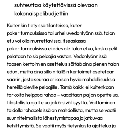
suhteuttaa käytettävissä olevaan
kokonaispelibudjettiin
Kuitenkin tietyissä tilanteissa, kuten
pokeriturnauksissa tai urheiluvedonlyönnissä, talon
etu voi olla murrettavissa, itseasiassa
pokeriturnauksissa ei edes ole talon etua, koska pelit
pelataan toisia pelaajia vastan. Vedonlyönnissä
taasen kertoimien asettelu sisältää aina pienen talon
edun, mutta aina silloin tällöin kertoimet asetetaan
väärin, josta seuraa erikoisen hyviä mahdollisuuksia
hereillä oleville pelaajille. Tämä kaikki ei kuitenkaan
tarkoita helppoa rahaa – vaaditaan paljon opettelua,
tilastollista ajattelua ja kärsivällisyyttä. Voittaminen
taidolla rahapeleissä on mahdollista, mutta se vaatii
suunnitelmallista lähestymistapaa ja jatkuvaa
kehittymistä. Se vaatii myös tietynlaista ajattelua ja