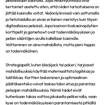
pelatessaan kasinolla. Jopa vedonlyönnissä ovat
kertoimet asetettu siten, että niiden tarkoituksena on
jättää kasinolle voitot. Vedonlyönnissä vain sattumalla
ja tietotaidolla on aivan erilainen merkitys kuin täysin
digitaalisissa peleissä. Jopa kasinon livekasinopöytien
korttipelit ja gamehowt ovat todennäköisyyksien ja
pelien sääntöjen avulla kallellaan kasinolle.
Voittaminen on aina mahdollista, mutta pieni tappio
on todennäköinen.
Strategiapelit, kuten blackjack tai pokeri, tarjoavat
mahdollisuuksia käyttää matemaattista logiikkaa ja
taktiikkaa. Korttien laskeminen ja optimaalinen
päätöksenteko voivat laskea talon etua ja parantaa
pelaajan mahdollisuuksia. Nämä taidot eivät
kuitenkaan takaa voittoa jokaisella pelikerralla, vaan
kyse on todennäköisyyksien parantamisesta pitkällä