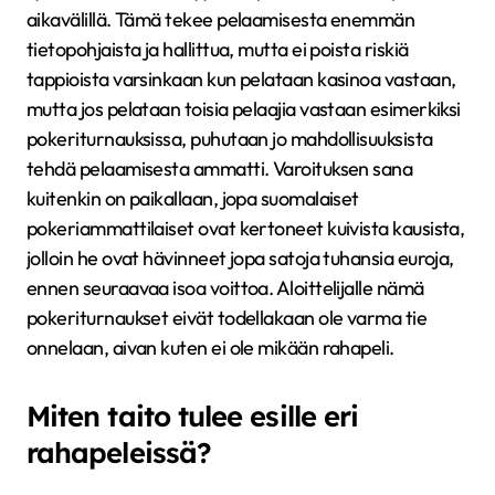
aikavälillä. Tämä tekee pelaamisesta enemmän
tietopohjaista ja hallittua, mutta ei poista riskiä
tappioista varsinkaan kun pelataan kasinoa vastaan,
mutta jos pelataan toisia pelaajia vastaan esimerkiksi
pokeriturnauksissa, puhutaan jo mahdollisuuksista
tehdä pelaamisesta ammatti. Varoituksen sana
kuitenkin on paikallaan, jopa suomalaiset
pokeriammattilaiset ovat kertoneet kuivista kausista,
jolloin he ovat hävinneet jopa satoja tuhansia euroja,
ennen seuraavaa isoa voittoa. Aloittelijalle nämä
pokeriturnaukset eivät todellakaan ole varma tie
onnelaan, aivan kuten ei ole mikään rahapeli.
Miten taito tulee esille eri
rahapeleissä?