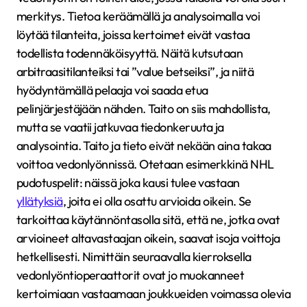
merkitys. Tietoa keräämällä ja analysoimalla voi
löytää tilanteita, joissa kertoimet eivät vastaa
todellista todennäköisyyttä. Näitä kutsutaan
arbitraasitilanteiksi tai ”value betseiksi”, ja niitä
hyödyntämällä pelaaja voi saada etua
pelinjärjestäjään nähden. Taito on siis mahdollista,
mutta se vaatii jatkuvaa tiedonkeruuta ja
analysointia. Taito ja tieto eivät nekään aina takaa
voittoa vedonlyönnissä. Otetaan esimerkkinä NHL
pudotuspelit: näissä joka kausi tulee vastaan
yllätyksiä
, joita ei olla osattu arvioida oikein. Se
tarkoittaa käytännöntasolla sitä, että ne, jotka ovat
arvioineet altavastaajan oikein, saavat isoja voittoja
hetkellisesti. Nimittäin seuraavalla kierroksella
vedonlyöntioperaattorit ovat jo muokanneet
kertoimiaan vastaamaan joukkueiden voimassa olevia