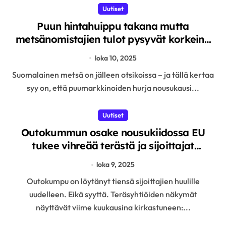
Uutiset
Puun hintahuippu takana mutta
metsänomistajien tulot pysyvät korkeina
– PTT ennustaa vakaata kasvua
loka 10, 2025
metsäteollisuudelle
Suomalainen metsä on jälleen otsikoissa – ja tällä kertaa
syy on, että puumarkkinoiden hurja nousukausi...
Uutiset
Outokummun osake nousukiidossa EU
tukee vihreää terästä ja sijoittajat
näkevät uusia mahdollisuuksia
loka 9, 2025
Outokumpu on löytänyt tiensä sijoittajien huulille
uudelleen. Eikä syyttä. Teräsyhtiöiden näkymät
näyttävät viime kuukausina kirkastuneen:...