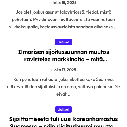
loka 18, 2025
taloustarinan
Jos olet joskus asunut taloyhtiössä, tiedät, mistä
puhutaan. Pyykkituvan käyttövuoroista väännetään
viikkokaupalla, kosteusvaurioista saadaan aikaiseksi...
Uutiset
Ilmarisen sijoitussuunnan muutos
ravistelee markkinoita – mitä
eläkevarojen uusi aikakausi merkitsee
loka 17, 2025
Suomelle
Kun puhutaan rahasta, joka liikuttaa koko Suomea,
eläkeyhtiöiden sijoituksilla on oma, valtava painonsa. Ne
eivät...
Uutiset
Sijoittamisesta tuli uusi kansanharrastus
Suomessa – näin sijoitusbuumi muuttaa