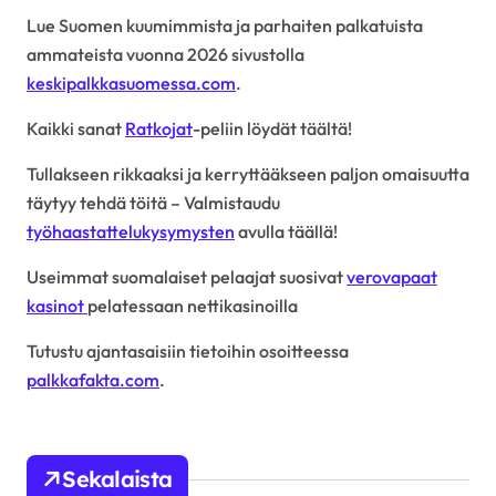
Lue Suomen kuumimmista ja parhaiten palkatuista
ammateista vuonna 2026 sivustolla
keskipalkkasuomessa.com
.
Kaikki sanat
Ratkojat
-peliin löydät täältä!
Tullakseen rikkaaksi ja kerryttääkseen paljon omaisuutta
täytyy tehdä töitä – Valmistaudu
työhaastattelukysymysten
avulla täällä!
Useimmat suomalaiset pelaajat suosivat
verovapaat
kasinot
pelatessaan nettikasinoilla
Tutustu ajantasaisiin tietoihin osoitteessa
palkkafakta.com
.
Sekalaista