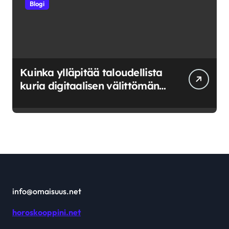
Blogi
Kuinka ylläpitää taloudellista
kuria digitaalisen välittömän
saatavuuden aikana
info@omaisuus.net
horoskooppini.net