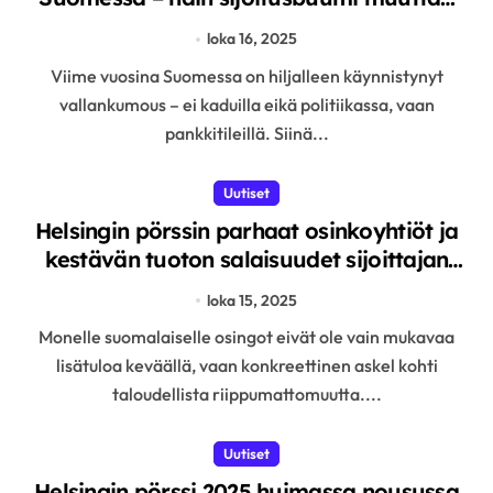
suomalaisten varallisuutta ja
loka 16, 2025
ajattelutapaa
Viime vuosina Suomessa on hiljalleen käynnistynyt
vallankumous – ei kaduilla eikä politiikassa, vaan
pankkitileillä. Siinä...
Uutiset
Helsingin pörssin parhaat osinkoyhtiöt ja
kestävän tuoton salaisuudet sijoittajan
oppaana pitkäjänteiseen vaurastumiseen
loka 15, 2025
Monelle suomalaiselle osingot eivät ole vain mukavaa
lisätuloa keväällä, vaan konkreettinen askel kohti
taloudellista riippumattomuutta....
Uutiset
Helsingin pörssi 2025 huimassa nousussa