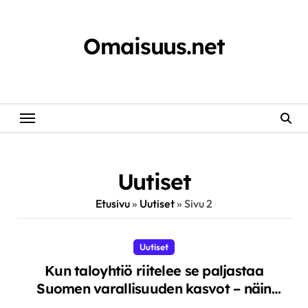
Skip
to
content
Omaisuus.net
Uutiset
Etusivu
»
Uutiset
»
Sivu 2
Uutiset
Kun taloyhtiö riitelee se paljastaa
Suomen varallisuuden kasvot – näin
naapurisopu kertoo koko kansan