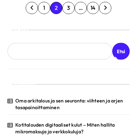
A
1
2
3
…
14
r
t
Etsi
i
k
Etsi
k
e
l
Valittu
i
e
Oma arkitalous ja sen seuranta: viihteen ja arjen
n
tasapainoittaminen
s
Kotitalouden digitaaliset kulut – Miten hallita
i
mikromaksuja ja verkkokuluja?