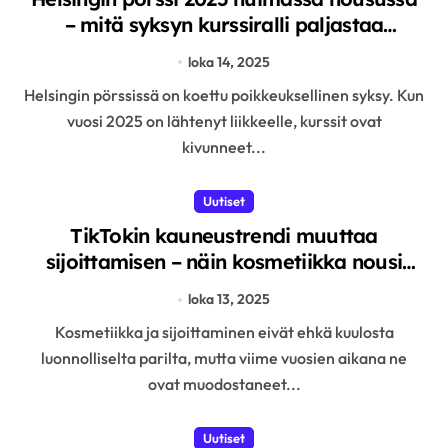
– mitä syksyn kurssiralli paljastaa
talouden suunnasta ja sijoittajien
loka 14, 2025
tulevaisuudesta
Helsingin pörssissä on koettu poikkeuksellinen syksy. Kun
vuosi 2025 on lähtenyt liikkeelle, kurssit ovat
kivunneet...
Uutiset
TikTokin kauneustrendi muuttaa
sijoittamisen – näin kosmetiikka nousi
talouden vakaaksi kasvutähdeksi
loka 13, 2025
Kosmetiikka ja sijoittaminen eivät ehkä kuulosta
luonnolliselta parilta, mutta viime vuosien aikana ne
ovat muodostaneet...
Uutiset