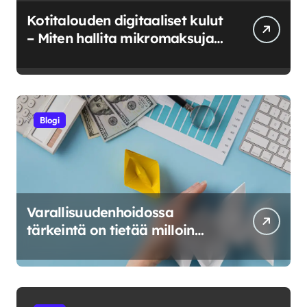
Kotitalouden digitaaliset kulut
– Miten hallita mikromaksuja
ja verkkokuluja?
Blogi
Varallisuudenhoidossa
tärkeintä on tietää milloin
riskeerata ja milloin luovuttaa