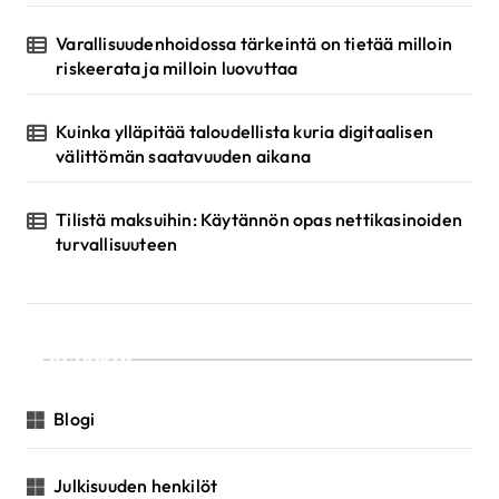
v
u
Varallisuudenhoidossa tärkeintä on tietää milloin
riskeerata ja milloin luovuttaa
t
u
Kuinka ylläpitää taloudellista kuria digitaalisen
s
välittömän saatavuuden aikana
Tilistä maksuihin: Käytännön opas nettikasinoiden
turvallisuuteen
Luokat
Blogi
Julkisuuden henkilöt